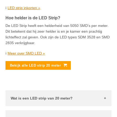
ℹ️
LED strip inkorten »
Hoe helder is de LED Strip?
De LED Strip heeft een helderheid van 5050 SMD’s per meter.
Dit betekent dat hij zeer helder is en je kamer een prachtig
lichteffect zal geven. Ook zijn de LED types SDM 3528 en SMD
2835 verkrijgbaar.
ℹ️
Meer over SMD LED »
Bekijk alle LED strip 20 meter
Wat is een LED strip van 20 meter?
Een LED-strip van 20 meter is een langgerekt lichtgevend
apparaat dat is opgebouwd uit verschillende LED’s. De
strip is flexibel en kan in verschillende vormen worden