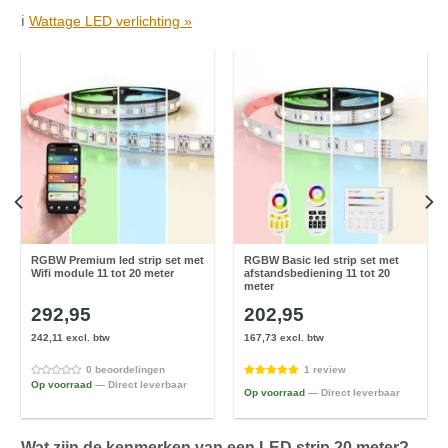
ℹ️
Wattage LED verlichting »
RGBW Premium led strip set met
RGBW Basic led strip set met
Wifi module 11 tot 20 meter
afstandsbediening 11 tot 20
meter
292,95
202,95
242,11 excl. btw
167,73 excl. btw
0 beoordelingen
1 review
Op voorraad
— Direct leverbaar
Op voorraad
— Direct leverbaar
Wat zijn de kenmerken van een LED strip 20 meter?