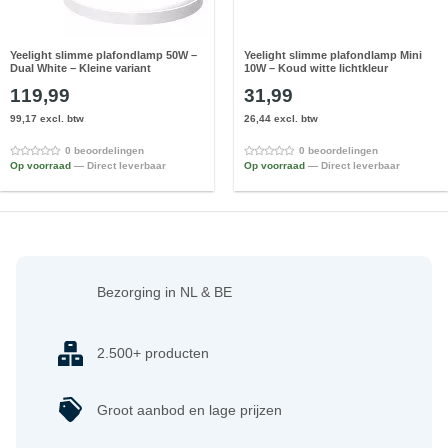
Yeelight slimme plafondlamp 50W –
Yeelight slimme plafondlamp Mini
Dual White – Kleine variant
10W – Koud witte lichtkleur
119,99
31,99
99,17 excl. btw
26,44 excl. btw
0 beoordelingen
0 beoordelingen
Op voorraad
— Direct leverbaar
Op voorraad
— Direct leverbaar
Bezorging in NL & BE
2.500+ producten
Groot aanbod en lage prijzen