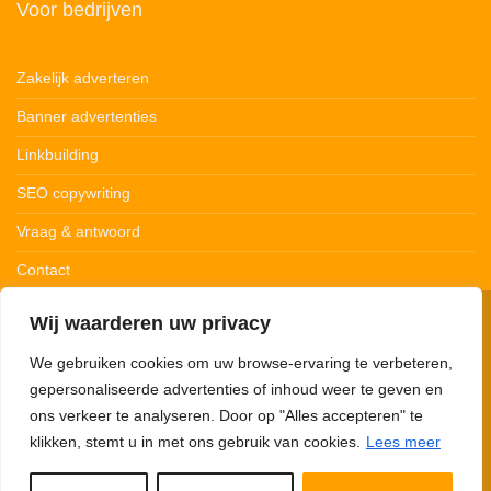
Voor bedrijven
Zakelijk adverteren
Banner advertenties
Linkbuilding
SEO copywriting
Vraag & antwoord
Contact
Wij waarderen uw privacy
© 123Ledstrips.nl
Privacybeleid
Cookiebeleid
Disclaimer
We gebruiken cookies om uw browse-ervaring te verbeteren,
gepersonaliseerde advertenties of inhoud weer te geven en
ons verkeer te analyseren. Door op "Alles accepteren" te
klikken, stemt u in met ons gebruik van cookies.
Lees meer
123Ledstrips.nl neemt deel aan advertentieprogramma’s om commissie te
verdienen met links naar partners. Met onze links kunnen we een kleine
commissie verdienen. 123Ledstrips.nl verkoopt zelf géén producten, je wordt