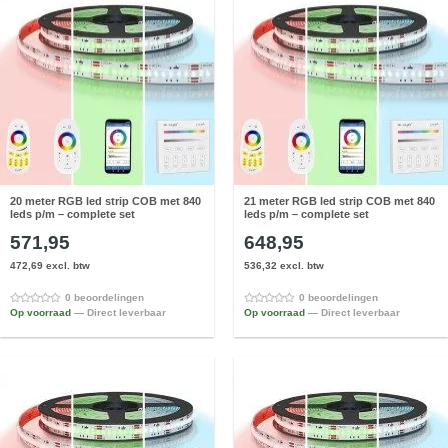
20 meter RGB led strip COB met 840
21 meter RGB led strip COB met 840
leds p/m – complete set
leds p/m – complete set
571,95
648,95
472,69 excl. btw
536,32 excl. btw
0 beoordelingen
0 beoordelingen
Op voorraad
— Direct leverbaar
Op voorraad
— Direct leverbaar