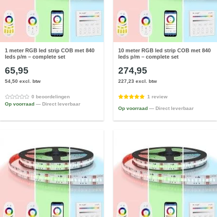
1 meter RGB led strip COB met 840
10 meter RGB led strip COB met 840
leds p/m – complete set
leds p/m – complete set
65,95
274,95
54,50 excl. btw
227,23 excl. btw
0 beoordelingen
1 review
Op voorraad
— Direct leverbaar
Op voorraad
— Direct leverbaar