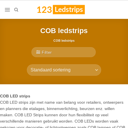
Skip
to
content
COB ledstrips
COB ledstrips
Filter
COB LED strips
COB LED strips zijn met name van belang voor retailers, ontwerpers
en planners die etalages, binnenverlichting, beurzen enz. willen
maken. COB LED Strips kunnen door hun flexibiliteit op veel
verschillende manieren gebruikt worden. COB LEDs worden vaak
gekozen voor decoratie- of lichtontwerpen zoals COB lampen of COB