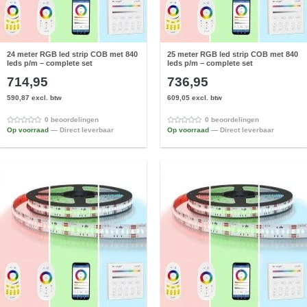
24 meter RGB led strip COB met 840
25 meter RGB led strip COB met 840
leds p/m – complete set
leds p/m – complete set
714,95
736,95
590,87 excl. btw
609,05 excl. btw
0 beoordelingen
0 beoordelingen
Op voorraad
— Direct leverbaar
Op voorraad
— Direct leverbaar