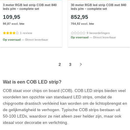
3 meter RGB led strip COB met 840
30 meter RGB led strip COB met 840
leds p/m – complete set
leds p/m – complete set
109,95
852,95
90,87 excl. btw
704,92 excl. btw
1 review
0 beoordelingen
Op voorraad
— Direct leverbaar
Op voorraad
— Direct leverbaar
1
2
3
Wat is een COB LED strip?
COB staat voor chips on board (COB). COB LED strips bieden veel
voordelen ten opzichte van standaard LED strips, omdat de
chipgrootte drastisch verkleind kan worden om de lichtopbrengst en
de gelijkmatigheid te verhogen. Typische COB strips bestaan uit
50-100 LEDs, waardoor ze niet alleen zeer helder zijn, maar ook
ideaal voor decoratie en verlichting.