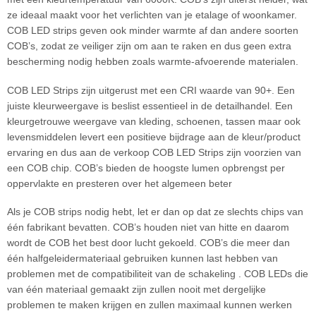
ze ideaal maakt voor het verlichten van je etalage of woonkamer.
COB LED strips geven ook minder warmte af dan andere soorten
COB’s, zodat ze veiliger zijn om aan te raken en dus geen extra
bescherming nodig hebben zoals warmte-afvoerende materialen.
COB LED Strips zijn uitgerust met een CRI waarde van 90+. Een
juiste kleurweergave is beslist essentieel in de detailhandel. Een
kleurgetrouwe weergave van kleding, schoenen, tassen maar ook
levensmiddelen levert een positieve bijdrage aan de kleur/product
ervaring en dus aan de verkoop COB LED Strips zijn voorzien van
een COB chip. COB’s bieden de hoogste lumen opbrengst per
oppervlakte en presteren over het algemeen beter
Als je COB strips nodig hebt, let er dan op dat ze slechts chips van
één fabrikant bevatten. COB’s houden niet van hitte en daarom
wordt de COB het best door lucht gekoeld. COB’s die meer dan
één halfgeleidermateriaal gebruiken kunnen last hebben van
problemen met de compatibiliteit van de schakeling . COB LEDs die
van één materiaal gemaakt zijn zullen nooit met dergelijke
problemen te maken krijgen en zullen maximaal kunnen werken