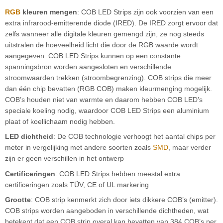
RGB
kleuren mengen
: COB LED Strips zijn ook voorzien van een
extra infrarood-emitterende diode (IRED). De IRED zorgt ervoor dat
zelfs wanneer alle digitale kleuren gemengd zijn, ze nog steeds
uitstralen de hoeveelheid licht die door de RGB waarde wordt
aangegeven. COB LED Strips kunnen op een constante
spanningsbron worden aangesloten en verschillende
stroomwaarden trekken (stroombegrenzing). COB strips die meer
dan één chip bevatten (RGB COB) maken kleurmenging mogelijk.
COB’s houden niet van warmte en daarom hebben COB LED’s
speciale koeling nodig, waardoor COB LED Strips een aluminium
plaat of koellichaam nodig hebben.
LED dichtheid
: De COB technologie verhoogt het aantal chips per
meter in vergelijking met andere soorten zoals
SMD
, maar verder
zijn er geen verschillen in het ontwerp
Certificeringen
: COB LED Strips hebben meestal extra
certificeringen zoals TÜV, CE of UL markering
Grootte
: COB strip kenmerkt zich door iets dikkere COB’s (emitter).
COB strips worden aangeboden in verschillende dichtheden, wat
betekent dat een COB strip overal kan bevatten van 384 COB’s per