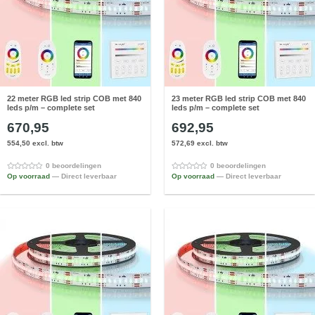
22 meter RGB led strip COB met 840
23 meter RGB led strip COB met 840
leds p/m – complete set
leds p/m – complete set
670,95
692,95
554,50 excl. btw
572,69 excl. btw
0 beoordelingen
0 beoordelingen
Op voorraad
— Direct leverbaar
Op voorraad
— Direct leverbaar