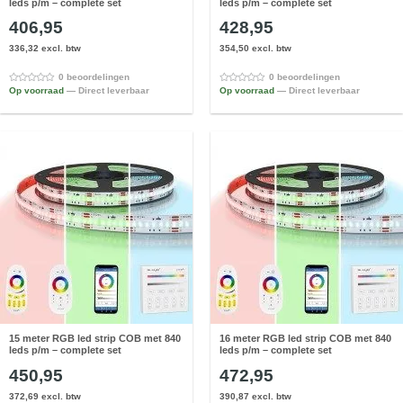
leds p/m – complete set
leds p/m – complete set
406,95
428,95
336,32 excl. btw
354,50 excl. btw
0 beoordelingen
0 beoordelingen
Op voorraad
— Direct leverbaar
Op voorraad
— Direct leverbaar
15 meter RGB led strip COB met 840
16 meter RGB led strip COB met 840
leds p/m – complete set
leds p/m – complete set
450,95
472,95
372,69 excl. btw
390,87 excl. btw