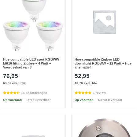
Hue compatible LED spot RGBWW
Hue compatible Zigbee LED
MR16 fitting Zigbee – 4 Watt –
downlight RGBWW – 12 Watt – Hue
Voordeelset van 3
alternatief
76,95
52,95
63,60 excl. btw
43,76 excl. btw
16 beoordelingen
1 review
Op voorraad
— Direct leverbaar
Op voorraad
— Direct leverbaar