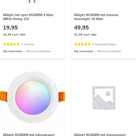
Milight led spot RGBWW 4 Watt
Milight RGBWW led inbouw
MR16 fitting 12V
downlight 18 Watt
19,95
49,95
16,49 excl. btw
41,28 excl. btw
1 review
2 beoordelingen
Op voorraad
— Direct leverbaar
Op voorraad
— Direct leverbaar
Milight RGBWW led inbouwspot
Milight RGBWW led inbouwspot