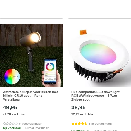
Antraciete prikspot voor buiten met
Hue compatible LED downlight
Milight GU10 spot – Rond –
RGBWW inbouwspot – 6 Watt –
Verstelbaar
Zigbee spot
49,95
38,95
41,28 excl. btw
32,19 excl. btw
0 beoordelingen
8 beoordelingen
Op voorraad
— Direct leverbaar
Op voorraad
— Direct leverbaar