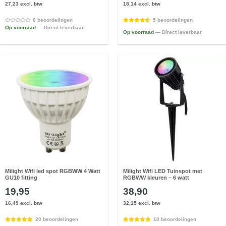
27,23 excl. btw
18,14 excl. btw
0 beoordelingen
5 beoordelingen
Op voorraad
— Direct leverbaar
Op voorraad
— Direct leverbaar
Milight Wifi led spot RGBWW 4 Watt
Milight Wifi LED Tuinspot met
GU10 fitting
RGBWW kleuren – 6 watt
19,95
38,90
16,49 excl. btw
32,15 excl. btw
20 beoordelingen
10 beoordelingen