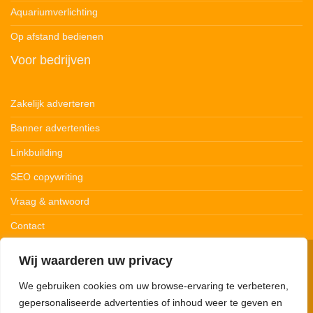
Aquariumverlichting
Op afstand bedienen
Voor bedrijven
Zakelijk adverteren
Banner advertenties
Linkbuilding
SEO copywriting
Vraag & antwoord
Contact
Wij waarderen uw privacy
© 123Ledstrips.nl
Privacybeleid
Cookiebeleid
Disclaimer
We gebruiken cookies om uw browse-ervaring te verbeteren,
gepersonaliseerde advertenties of inhoud weer te geven en