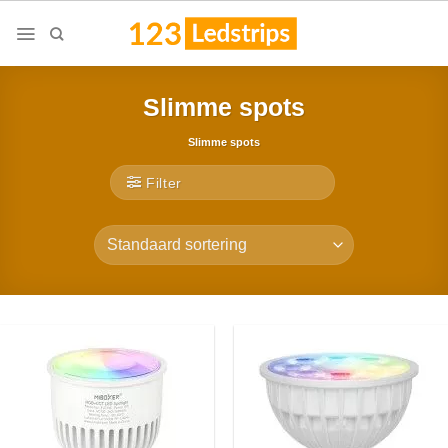
Skip
to
content
Slimme spots
Slimme spots
Filter