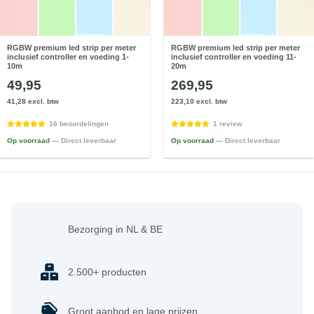
RGBW premium led strip per meter
RGBW premium led strip per meter
inclusief controller en voeding 1-
inclusief controller en voeding 11-
10m
20m
49,95
269,95
41,28 excl. btw
223,10 excl. btw
16 beoordelingen
1 review
Op voorraad
— Direct leverbaar
Op voorraad
— Direct leverbaar
Bezorging in NL & BE
2.500+ producten
Groot aanbod en lage prijzen