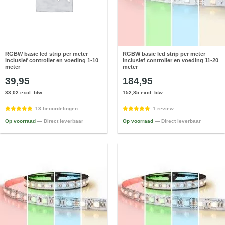
RGBW basic led strip per meter
RGBW basic led strip per meter
inclusief controller en voeding 1-10
inclusief controller en voeding 11-20
meter
meter
39,95
184,95
33,02 excl. btw
152,85 excl. btw
13 beoordelingen
1 review
Op voorraad
— Direct leverbaar
Op voorraad
— Direct leverbaar