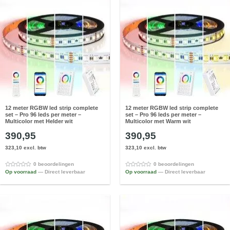
12 meter RGBW led strip complete
12 meter RGBW led strip complete
set – Pro 96 leds per meter –
set – Pro 96 leds per meter –
Multicolor met Helder wit
Multicolor met Warm wit
390,95
390,95
323,10 excl. btw
323,10 excl. btw
0 beoordelingen
0 beoordelingen
Op voorraad
— Direct leverbaar
Op voorraad
— Direct leverbaar