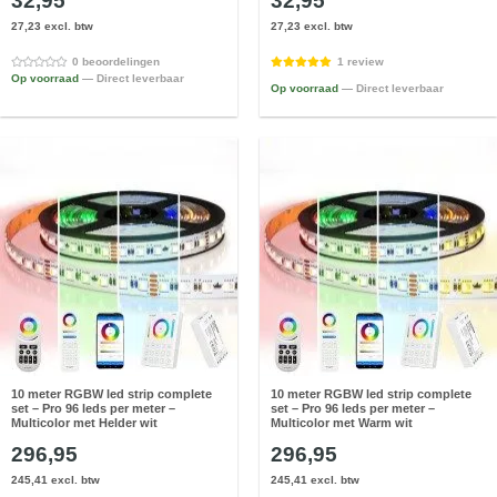
32,95
32,95
27,23 excl. btw
27,23 excl. btw
0 beoordelingen
1 review
Op voorraad
— Direct leverbaar
Op voorraad
— Direct leverbaar
10 meter RGBW led strip complete
10 meter RGBW led strip complete
set – Pro 96 leds per meter –
set – Pro 96 leds per meter –
Multicolor met Helder wit
Multicolor met Warm wit
296,95
296,95
245,41 excl. btw
245,41 excl. btw