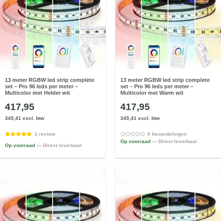
13 meter RGBW led strip complete
13 meter RGBW led strip complete
set – Pro 96 leds per meter –
set – Pro 96 leds per meter –
Multicolor met Helder wit
Multicolor met Warm wit
417,95
417,95
345,41 excl. btw
345,41 excl. btw
1 review
0 beoordelingen
Op voorraad
— Direct leverbaar
Op voorraad
— Direct leverbaar