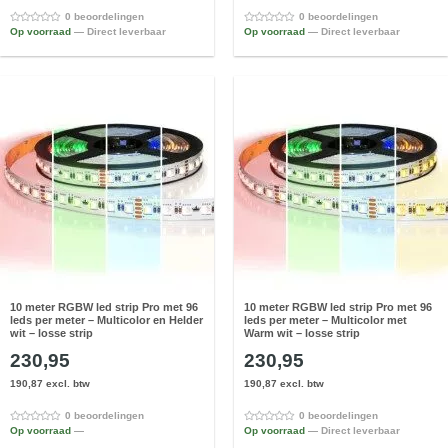
0 beoordelingen
0 beoordelingen
Op voorraad
— Direct leverbaar
Op voorraad
— Direct leverbaar
10 meter RGBW led strip Pro met 96
10 meter RGBW led strip Pro met 96
leds per meter – Multicolor en Helder
leds per meter – Multicolor met
wit – losse strip
Warm wit – losse strip
230,95
230,95
190,87 excl. btw
190,87 excl. btw
0 beoordelingen
0 beoordelingen
Op voorraad
—
Op voorraad
— Direct leverbaar