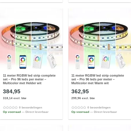
11 meter RGBW led strip complete
11 meter RGBW led strip complete
set – Pro 96 leds per meter –
set – Pro 96 leds per meter –
Multicolor met Helder wit
Multicolor met Warm wit
384,95
362,95
318,14 excl. btw
299,96 excl. btw
0 beoordelingen
0 beoordelingen
Op voorraad
— Direct leverbaar
Op voorraad
— Direct leverbaar