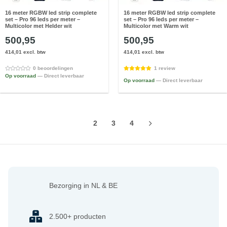
16 meter RGBW led strip complete
16 meter RGBW led strip complete
set – Pro 96 leds per meter –
set – Pro 96 leds per meter –
Multicolor met Helder wit
Multicolor met Warm wit
500,95
500,95
414,01 excl. btw
414,01 excl. btw
0 beoordelingen
1 review
Op voorraad
— Direct leverbaar
Op voorraad
— Direct leverbaar
1
2
3
4
Bezorging in NL & BE
2.500+ producten