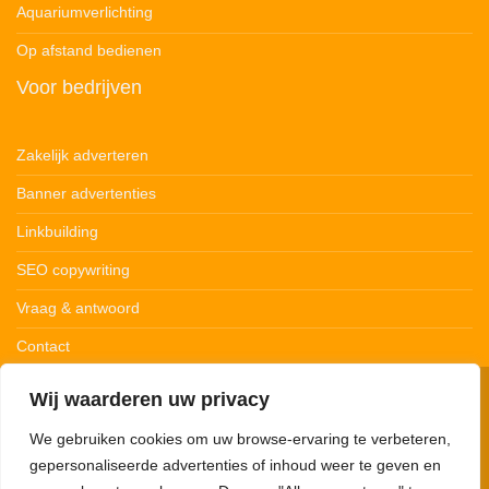
Aquariumverlichting
Op afstand bedienen
Voor bedrijven
Zakelijk adverteren
Banner advertenties
Linkbuilding
SEO copywriting
Vraag & antwoord
Contact
Wij waarderen uw privacy
© 123Ledstrips.nl
Privacybeleid
Cookiebeleid
Disclaimer
We gebruiken cookies om uw browse-ervaring te verbeteren,
gepersonaliseerde advertenties of inhoud weer te geven en