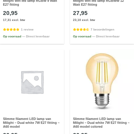
Milight Wifi led lamp RGBW 9 Watt
Milight Wifi led lamp RGBWW 12
E27 fitting
Watt E27 fitting
20,95
27,95
17,31 excl. btw
23,10 excl. btw
1 review
7 beoordelingen
Op voorraad
— Direct leverbaar
Op voorraad
— Direct leverbaar
Slimme filament LED lamp van
Slimme filament LED lamp van
Milight – Dual white 7W E27 fitting –
Milight – Dual white 7W E27 fitting –
A60 model
A60 model colored