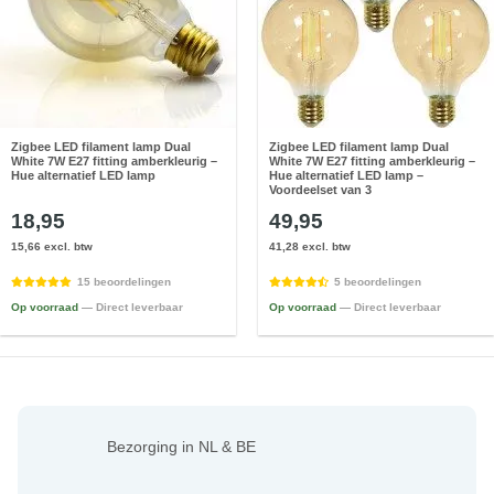
Zigbee LED filament lamp Dual
Zigbee LED filament lamp Dual
White 7W E27 fitting amberkleurig –
White 7W E27 fitting amberkleurig –
Hue alternatief LED lamp
Hue alternatief LED lamp –
Voordeelset van 3
18,95
49,95
15,66 excl. btw
41,28 excl. btw
15 beoordelingen
5 beoordelingen
Op voorraad
— Direct leverbaar
Op voorraad
— Direct leverbaar
Bezorging in NL & BE