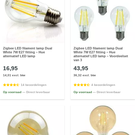
Zigbee LED filament lamp Dual
Zigbee LED filament lamp Dual
White 7W E27 fitting – Hue
White 7W E27 fitting – Hue
alternatief LED lamp
alternatief LED lamp – Voordeelset
van 3
16,95
43,95
14,01 excl. btw
36,32 excl. btw
14 beoordelingen
4 beoordelingen
Op voorraad
— Direct leverbaar
Op voorraad
— Direct leverbaar