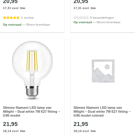
20,95
20,95
17,31 excl. btw
17,31 excl. btw
1 review
0 beoordelingen
Op voorraad
— Direct leverbaar
Op voorraad
— Direct leverbaar
Slimme filament LED lamp van
Slimme filament LED lamp van
Milight – Dual white 7W E27 fitting –
Milight – Dual white 7W E27 fitting –
G95 model
G95 model colored
21,95
21,95
18,14 excl. btw
18,14 excl. btw