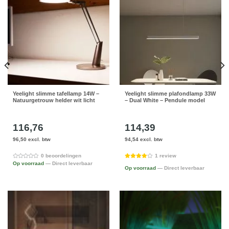
Yeelight slimme tafellamp 14W –
Yeelight slimme plafondlamp 33W
Natuurgetrouw helder wit licht
– Dual White – Pendule model
116,76
114,39
96,50 excl. btw
94,54 excl. btw
0 beoordelingen
1 review
Op voorraad
— Direct leverbaar
Op voorraad
— Direct leverbaar