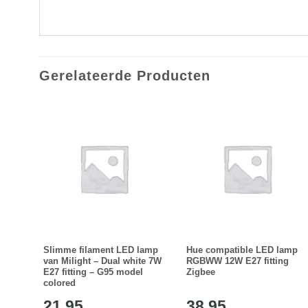
Gerelateerde Producten
lamp
Slimme filament LED lamp
Hue compatible LED lamp
te 7W
van Milight – Dual white 7W
RGBWW 12W E27 fitting
E27 fitting – G95 model
Zigbee
colored
21,95
38,95