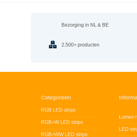
Bezorging in NL & BE
2.500+ producten
Categorieën
Informa
RGB LED strips
Lumen n
RGB+W LED strips
LED str
RGB+WW LED strips