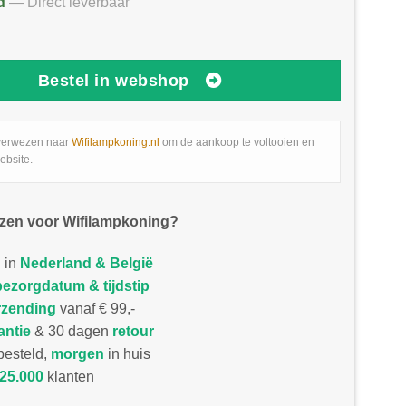
d
— Direct leverbaar
Bestel in webshop
verwezen naar
Wifilampkoning.nl
om de aankoop te voltooien en
ebsite.
zen voor Wifilampkoning?
 in
Nederland & België
bezorgdatum & tijdstip
rzending
vanaf € 99,-
antie
& 30 dagen
retour
esteld,
morgen
in huis
25.000
klanten