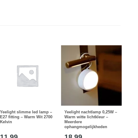
Yeelight slimme led lamp –
Yeelight nachtlamp 0,25W –
Mili
E27 fitting – Warm Wit 2700
Warm witte lichtkleur –
9 Wat
Kelvin
Meerdere
ophangmogelijkheden
11,99
18,99
17