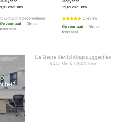
9,91 excl. btw
15,69 excl. btw
14,83
0 beoordelingen
1 review
Op voorraad
— Direct
Op voorraad
— Direct
Op v
leverbaar
leverbaar
lever
De Beste Verlichtingssuggesties
voor de Slaapkamer
ED
nt het?