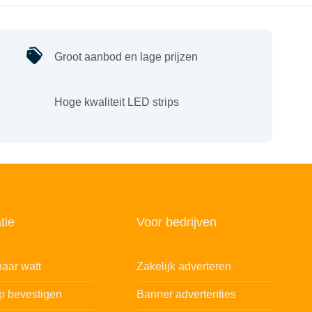
Groot aanbod en lage prijzen
Hoge kwaliteit LED strips
tie
Voor bedrijven
aar watt
Zakelijk adverteren
ip bevestigen
Banner advertenties