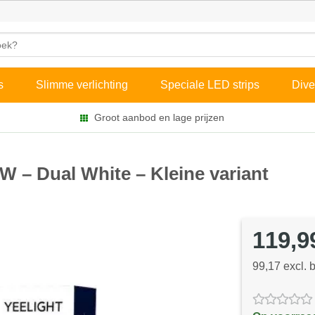
s
Slimme verlichting
Speciale LED strips
Dive
Groot aanbod en lage prijzen
W – Dual White – Kleine variant
119,9
99,17 excl. 