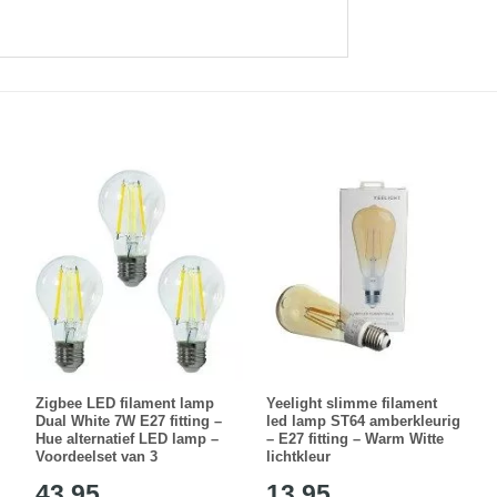
Zigbee LED filament lamp
Yeelight slimme filament
Dual White 7W E27 fitting –
led lamp ST64 amberkleurig
Hue alternatief LED lamp –
– E27 fitting – Warm Witte
Voordeelset van 3
lichtkleur
43,95
13,95