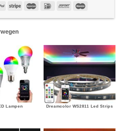
rwegen
LED Lampen
Dreamcolor WS2811 Led Strips