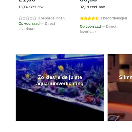
18,14 excl. btw
32,19 excl. btw
en
0 beoordelingen
3 beoordelingen
Op voorraad
— Direct
Op voorraad
— Direct
leverbaar
leverbaar
Zo kies je de juiste
Slimm
aquariumverlichting