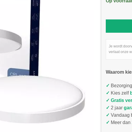
Op voorraa
Je wordt door
verlaat onze w
Waarom kie
✓
Bezorging
✓
Kies zelf
✓
Gratis ve
✓
2 jaar
gar
✓
Vandaag b
✓
Meer dan