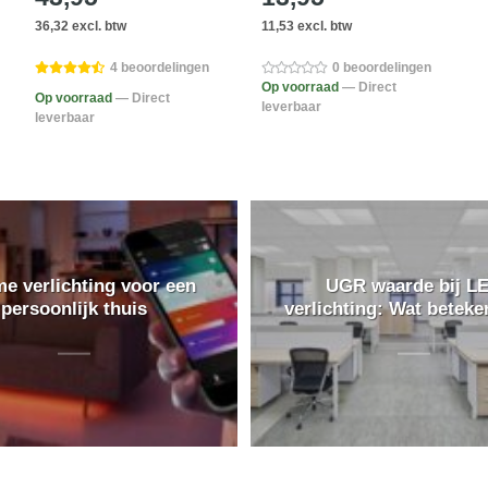
36,32 excl. btw
11,53 excl. btw
4 beoordelingen
0 beoordelingen
Op voorraad
— Direct
Op voorraad
— Direct
leverbaar
leverbaar
e verlichting voor een
UGR waarde bij L
persoonlijk thuis
verlichting: Wat beteke