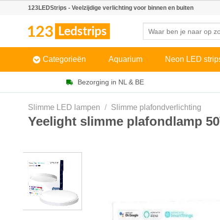
Skip
123LEDStrips - Veelzijdige verlichting voor binnen en buiten
to
Zoeken
content
naar:
Categorieën
Aquarium
Neon LED strip
Bezorging in NL & BE
Slimme LED lampen
/
Slimme plafondverlichting
Yeelight slimme plafondlamp 50