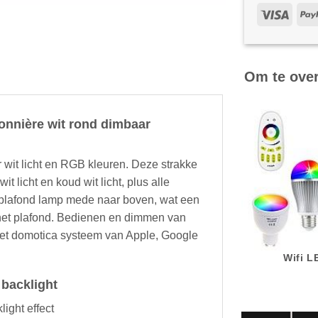
Om te ove
fonnière wit rond dimbaar
 wit licht en RGB kleuren. Deze strakke
t licht en koud wit licht, plus alle
d plafond lamp mede naar boven, wat een
 het plafond. Bedienen en dimmen van
het domotica systeem van Apple, Google
Wifi 
backlight
ight effect