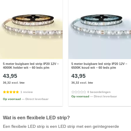
5 meter buigbare led strip IP20 12V –
5 meter buigbare led strip IP20 12V –
4000K helder wit – 60 leds p/m
6500K koud wit – 60 leds p/m
43,95
43,95
36,32 excl. btw
36,32 excl. btw
1 review
0 beoordelingen
Op voorraad
— Direct leverbaar
Op voorraad
— Direct leverbaar
Wat is een flexibele LED strip?
Een flexibele LED strip is een LED strip met een geïntegreerde