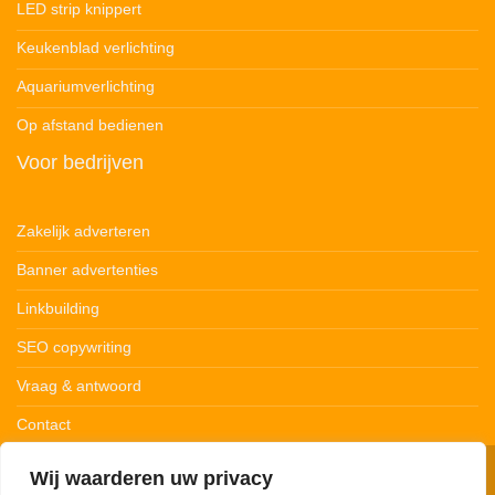
LED strip knippert
Keukenblad verlichting
Aquariumverlichting
Op afstand bedienen
Voor bedrijven
Zakelijk adverteren
Banner advertenties
Linkbuilding
SEO copywriting
Vraag & antwoord
Contact
Wij waarderen uw privacy
© 123Ledstrips.nl
Privacybeleid
Cookiebeleid
Disclaimer