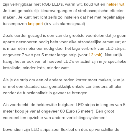
zijn verkrijgbaar met RGB LED’s, warm wit, koud wit en
helder wit
.
Je kunt gemakkelijk kleurovergangen of stroboscopische effecten
maken. Je kunt het licht zelfs zo instellen dat het met regelmatige
tussenpozen
knippert
(b.v. als alarmsignaal).
Zoals eerder gezegd is een van de grootste voordelen dat je geen
aparte netsnoeren nodig hebt voor elke afzonderlijke armatuur; er
is maar één netsnoer nodig door het lage verbruik van LED strips:
ongeveer 7 watt per 5 meter lange strip (voor
12 volt
). Natuurlijk
hangt het er ook van af hoeveel LED’s er actief zijn in je specifieke
installatie; minder leds, minder watt.
Als je de strip om een of andere reden korter moet maken, kun je
er met een draadschaar gemakkelijk enkele centimeters afhalen
zonder de functionaliteit in gevaar te brengen.
Als voorbeeld: de helderwitte buigbare LED strips in lengtes van 5
meter koop je vanaf ongeveer 80 Euro (5 meter). Een groot
voordeel ten opzichte van andere verlichtingssystemen!
Bovendien zijn LED strips zeer flexibel en dus op verschillende