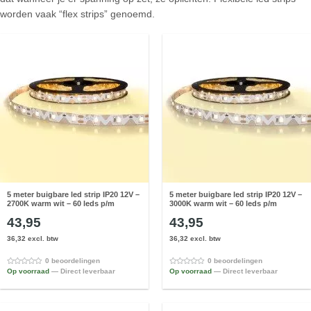
worden vaak “flex strips” genoemd.
5 meter buigbare led strip IP20 12V –
5 meter buigbare led strip IP20 12V –
2700K warm wit – 60 leds p/m
3000K warm wit – 60 leds p/m
43,95
43,95
36,32 excl. btw
36,32 excl. btw
0 beoordelingen
0 beoordelingen
Op voorraad
— Direct leverbaar
Op voorraad
— Direct leverbaar