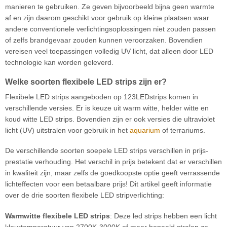
manieren te gebruiken. Ze geven bijvoorbeeld bijna geen warmte
af en zijn daarom geschikt voor gebruik op kleine plaatsen waar
andere conventionele verlichtingsoplossingen niet zouden passen
of zelfs brandgevaar zouden kunnen veroorzaken. Bovendien
vereisen veel toepassingen volledig UV licht, dat alleen door LED
technologie kan worden geleverd.
Welke soorten flexibele LED strips zijn er?
Flexibele LED strips aangeboden op 123LEDstrips komen in
verschillende versies. Er is keuze uit warm witte, helder witte en
koud witte LED strips. Bovendien zijn er ook versies die ultraviolet
licht (UV) uitstralen voor gebruik in het
aquarium
of terrariums.
De verschillende soorten soepele LED strips verschillen in prijs-
prestatie verhouding. Het verschil in prijs betekent dat er verschillen
in kwaliteit zijn, maar zelfs de goedkoopste optie geeft verrassende
lichteffecten voor een betaalbare prijs! Dit artikel geeft informatie
over de drie soorten flexibele LED stripverlichting:
Warmwitte flexibele LED strips
: Deze led strips hebben een licht
kleurtemperatuur van 2700K-3000K of meer bepaald stralen ze