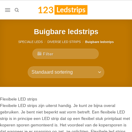
Skip
to
content
Buigbare ledstrips
SPECIALE LEDS
/
DIVERSE LED STRIPS
/
Buigbare ledstrips
Filter
Flexibele LED strips
Flexibele LED strips zijn uiterst handig. Je kunt ze bijna overal
gebruiken. Je bent niet beperkt wat vorm betreft. Een flexibele LED
strip is in principe een LED strip dat op een flexibel stuk printplaat met
koperen sporen gemonteerd is. Het voordeel van de kopersporen is
dat wanneer je er spanning op zet, ze oplichten. Flexibele led strips