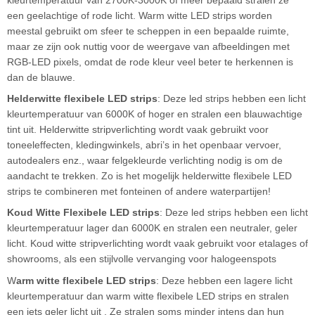
een geelachtige of rode licht. Warm witte LED strips worden
meestal gebruikt om sfeer te scheppen in een bepaalde ruimte,
maar ze zijn ook nuttig voor de weergave van afbeeldingen met
RGB-LED pixels, omdat de rode kleur veel beter te herkennen is
dan de blauwe.
Helderwitte flexibele LED strips
: Deze led strips hebben een licht
kleurtemperatuur van 6000K of hoger en stralen een blauwachtige
tint uit. Helderwitte stripverlichting wordt vaak gebruikt voor
toneeleffecten, kledingwinkels, abri’s in het openbaar vervoer,
autodealers enz., waar felgekleurde verlichting nodig is om de
aandacht te trekken. Zo is het mogelijk helderwitte flexibele LED
strips te combineren met fonteinen of andere waterpartijen!
Koud Witte Flexibele LED strips
: Deze led strips hebben een licht
kleurtemperatuur lager dan 6000K en stralen een neutraler, geler
licht. Koud witte stripverlichting wordt vaak gebruikt voor etalages of
showrooms, als een stijlvolle vervanging voor halogeenspots
W
arm witte flexibele LED strips
: Deze hebben een lagere licht
kleurtemperatuur dan warm witte flexibele LED strips en stralen
een iets geler licht uit . Ze stralen soms minder intens dan hun