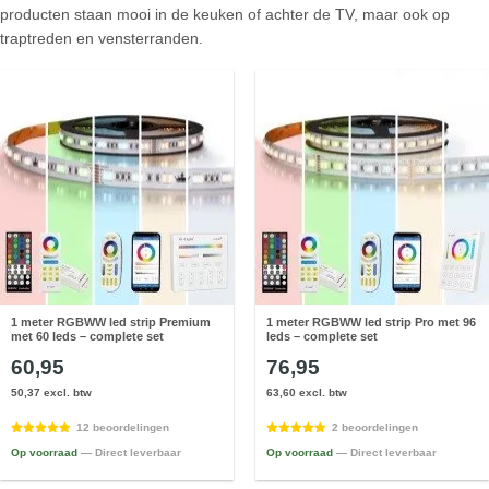
producten staan mooi in de keuken of achter de TV, maar ook op
traptreden en vensterranden.
1 meter RGBWW led strip Premium
1 meter RGBWW led strip Pro met 96
met 60 leds – complete set
leds – complete set
60,95
76,95
50,37 excl. btw
63,60 excl. btw
12 beoordelingen
2 beoordelingen
Op voorraad
— Direct leverbaar
Op voorraad
— Direct leverbaar