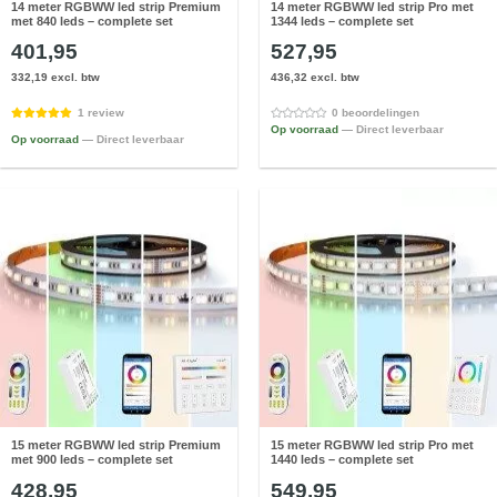
14 meter RGBWW led strip Premium
14 meter RGBWW led strip Pro met
met 840 leds – complete set
1344 leds – complete set
401,95
527,95
332,19 excl. btw
436,32 excl. btw
1 review
0 beoordelingen
Op voorraad
— Direct leverbaar
Op voorraad
— Direct leverbaar
15 meter RGBWW led strip Premium
15 meter RGBWW led strip Pro met
met 900 leds – complete set
1440 leds – complete set
428,95
549,95