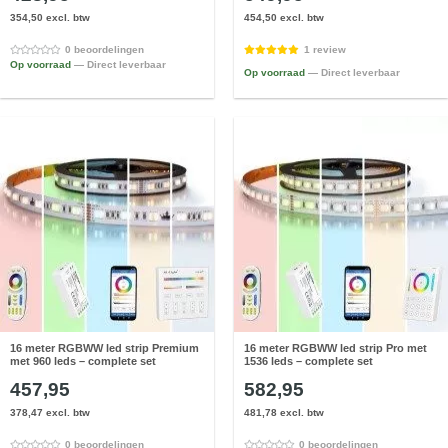
354,50 excl. btw
454,50 excl. btw
0 beoordelingen
1 review
Op voorraad
— Direct leverbaar
Op voorraad
— Direct leverbaar
16 meter RGBWW led strip Premium
16 meter RGBWW led strip Pro met
met 960 leds – complete set
1536 leds – complete set
457,95
582,95
378,47 excl. btw
481,78 excl. btw
0 beoordelingen
0 beoordelingen