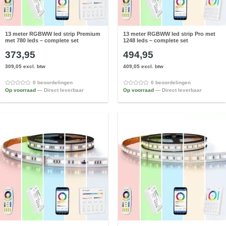
13 meter RGBWW led strip Premium
13 meter RGBWW led strip Pro met
met 780 leds – complete set
1248 leds – complete set
373,95
494,95
309,05 excl. btw
409,05 excl. btw
0 beoordelingen
0 beoordelingen
Op voorraad
— Direct leverbaar
Op voorraad
— Direct leverbaar