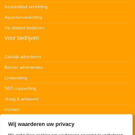
Keukenblad verlichting
Aquariumverlichting
Op afstand bedienen
Voor bedrijven
Zakelijk adverteren
Banner advertenties
Linkbuilding
SEO copywriting
Vraag & antwoord
Contact
Wij waarderen uw privacy
© 123Ledstrips.nl
Privacybeleid
Cookiebeleid
Disclaimer