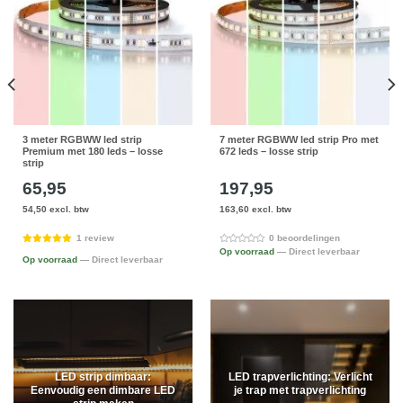
3 meter RGBWW led strip
7 meter RGBWW led strip Pro met
Premium met 180 leds – losse
672 leds – losse strip
strip
65,95
197,95
54,50 excl. btw
163,60 excl. btw
1 review
0 beoordelingen
Op voorraad
— Direct leverbaar
Op voorraad
— Direct leverbaar
LED strip dimbaar:
LED trapverlichting: Verlicht
Eenvoudig een dimbare LED
je trap met trapverlichting