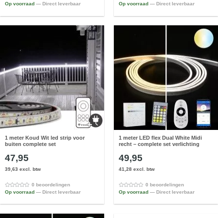
Op voorraad
— Direct leverbaar
Op voorraad
— Direct leverbaar
1 meter Koud Wit led strip voor
1 meter LED flex Dual White Midi
buiten complete set
recht – complete set verlichting
47,95
49,95
39,63 excl. btw
41,28 excl. btw
0 beoordelingen
0 beoordelingen
Op voorraad
— Direct leverbaar
Op voorraad
— Direct leverbaar