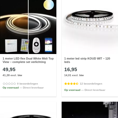
1 meter LED flex Dual White Midi Top
1 meter led strip KOUD WIT – 120
View – complete set verlichting
leds
49,95
16,95
41,28 excl. btw
14,01 excl. btw
0 beoordelingen
12 beoordelingen
Op voorraad
— Direct leverbaar
Op voorraad
— Direct leverbaar