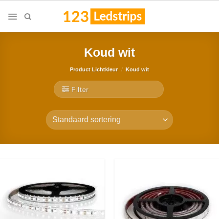
Skip
to
content
Koud wit
Product Lichtkleur
/
Koud wit
Filter