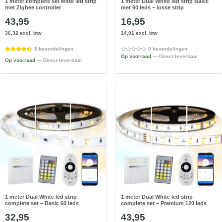
1 meter complete set witte led strip
1 meter Dual White led strip Basic
met Zigbee controller
met 60 leds – losse strip
43,95
16,95
36,32 excl. btw
14,01 excl. btw
5 beoordelingen
0 beoordelingen
Op voorraad
— Direct leverbaar
Op voorraad
— Direct leverbaar
1 meter Dual White led strip
1 meter Dual White led strip
complete set – Basic 60 leds
complete set – Premium 120 leds
32,95
43,95