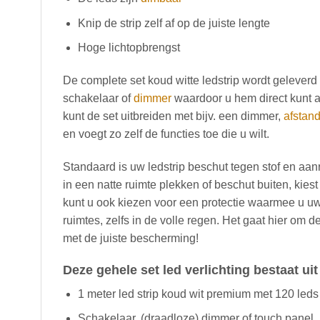
Knip de strip zelf af op de juiste lengte
Hoge lichtopbrengst
De complete set koud witte ledstrip wordt gelever
schakelaar of
dimmer
waardoor u hem direct kunt a
kunt de set uitbreiden met bijv. een dimmer,
afstan
en voegt zo zelf de functies toe die u wilt.
Standaard is uw ledstrip beschut tegen stof en aanr
in een natte ruimte plekken of beschut buiten, kie
kunt u ook kiezen voor een protectie waarmee u uw
ruimtes, zelfs in de volle regen. Het gaat hier om
met de juiste bescherming!
Deze gehele set led verlichting bestaat uit
1 meter led strip koud wit premium met 120 leds
Schakelaar, (draadloze) dimmer of touch panel