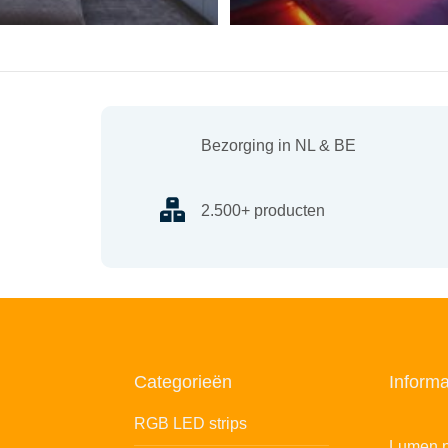
Bezorging in NL & BE
2.500+ producten
Categorieën
Informa
RGB LED strips
Lumen n