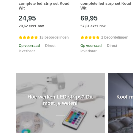
 Koud
complete led strip set Koud
complete led strip set Koud
Wit
Wit
24,95
69,95
20,62 excl. btw
57,81 excl. btw
en
18 beoordelingen
2 beoordelingen
Op voorraad
— Direct
Op voorraad
— Direct
leverbaar
leverbaar
Hoe werken LED strips? Dit
Koof m
moet je weten!