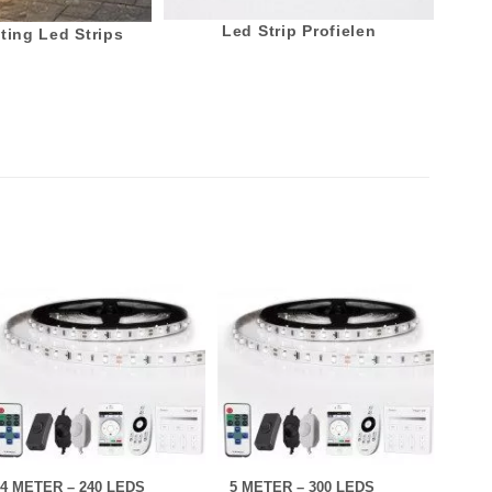
Led Strip Profielen
ting Led Strips
4 METER – 240 LEDS
5 METER – 300 LEDS
3 ME