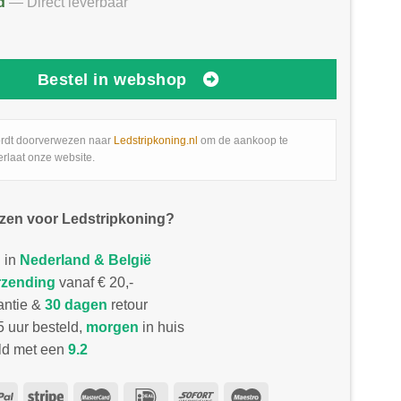
d
— Direct leverbaar
Bestel in webshop
rdt doorverwezen naar
Ledstripkoning.nl
om de aankoop te
erlaat onze website.
zen voor Ledstripkoning?
 in
Nederland & België
rzending
vanaf € 20,-
antie &
30 dagen
retour
 uur besteld,
morgen
in huis
d met een
9.2