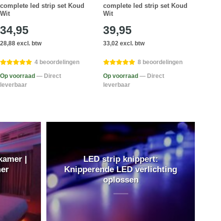
complete led strip set Koud
complete led strip set Koud
comp
Wit
Wit
Wit
34,95
39,95
29
28,88 excl. btw
33,02 excl. btw
24,75
4 beoordelingen
8 beoordelingen
Op voorraad
— Direct
Op voorraad
— Direct
Op v
leverbaar
leverbaar
lever
kamer |
LED strip knippert:
mer
Knipperende LED verlichting
oplossen