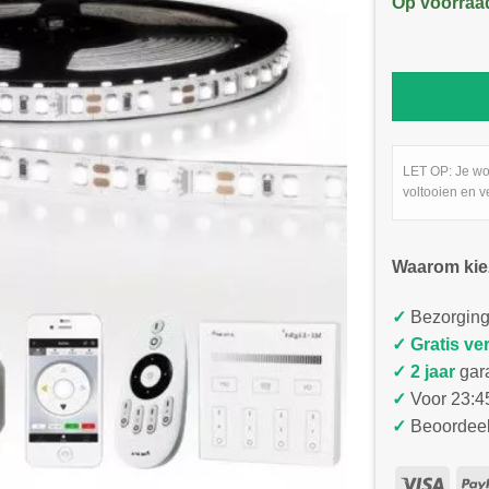
Op voorraa
LET OP: Je wo
voltooien en v
Waarom kie
✓
Bezorging
✓
Gratis ve
✓ 2 jaar
gar
✓
Voor 23:45
✓
Beoordeel