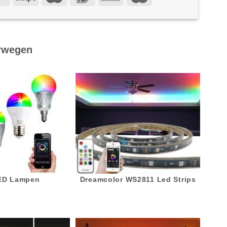
rwegen
LED Lampen
Dreamcolor WS2811 Led Strips