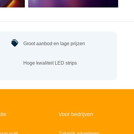
Groot aanbod en lage prijzen
Hoge kwaliteit LED strips
tie
Voor bedrijven
aar watt
Zakelijk adverteren