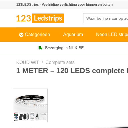
Skip
123LEDStrips - Veelzijdige verlichting voor binnen en buiten
to
Zoeken
content
naar:
Categorieën
Aquarium
Neon LED strip
Bezorging in NL & BE
KOUD WIT
/
Complete sets
1 METER – 120 LEDS complete le