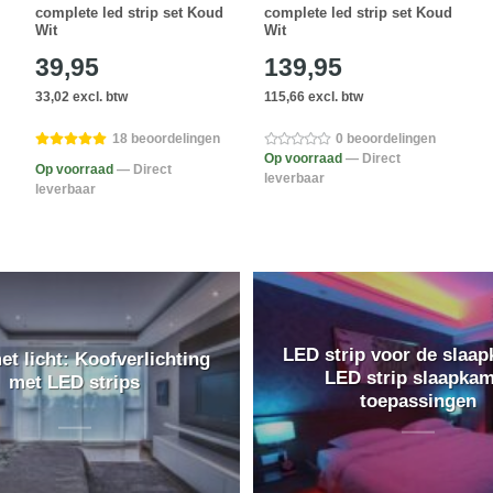
complete led strip set Koud
complete led strip set Koud
Wit
Wit
39,95
139,95
33,02 excl. btw
115,66 excl. btw
18 beoordelingen
0 beoordelingen
Op voorraad
— Direct
Op voorraad
— Direct
leverbaar
leverbaar
LED strip voor de slaap
et licht: Koofverlichting
LED strip slaapka
met LED strips
toepassingen