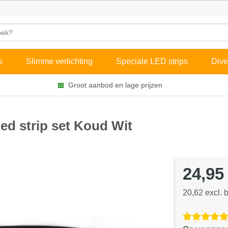
s
Slimme verlichting
Speciale LED strips
Dive
Groot aanbod en lage prijzen
d strip set Koud Wit
24,95
20,62 excl. 