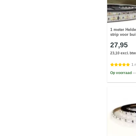
1 meter Held
strip voor bui
27,95
23,10 excl. btw
1 
Op voorraad
—