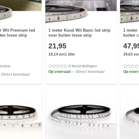
er Wit Premium led
1 meter Koud Wit Basic led strip
1 meter 
ten losse strip
voor buiten losse strip
buiten 
21,95
47,9
18,14 excl. btw
39,63 exc
review
0 beoordelingen
Op voorraad
— Direct leverbaar
Op voor
 Direct leverbaar