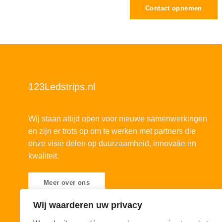
Contact opnemen
123Ledstrips.nl
Wij staan altijd open voor nieuwe samenwerkingen
en zijn er trots op om te werken met partners die
onze visie delen op duurzaamheid, innovatie en
kwaliteit.
Meer over ons
Wij waarderen uw privacy