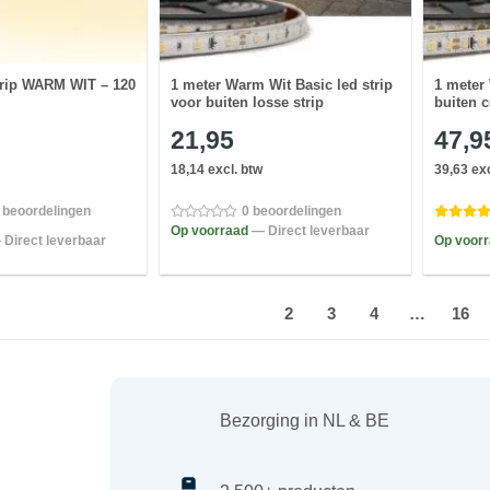
trip WARM WIT – 120
1 meter Warm Wit Basic led strip
1 meter 
voor buiten losse strip
buiten 
21,95
47,9
18,14 excl. btw
39,63 exc
 beoordelingen
0 beoordelingen
Op voorraad
— Direct leverbaar
 Direct leverbaar
Op voor
1
2
3
4
…
16
Bezorging in NL & BE