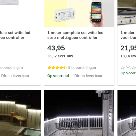
ete set witte led
1 meter complete set witte led
1 meter 
bee controller
strip met Zigbee controller
voor bui
43,95
21,9
36,32 excl. btw
18,14 exc
beoordelingen
5 beoordelingen
Op voor
 Direct leverbaar
Op voorraad
— Direct leverbaar