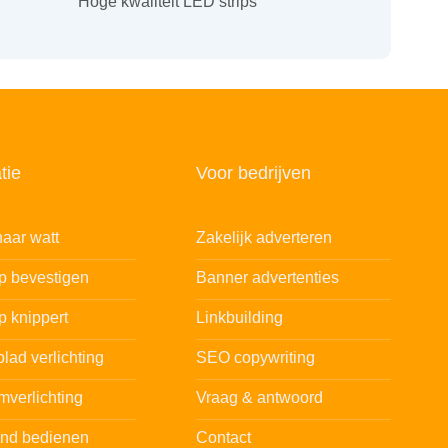
Hoge kwaliteit LED strips
tie
Voor bedrijven
aar watt
Zakelijk adverteren
ip bevestigen
Banner advertenties
p knippert
Linkbuilding
lad verlichting
SEO copywriting
mverlichting
Vraag & antwoord
and bedienen
Contact