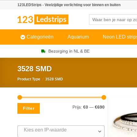
Skip
123LEDStrips - Veelzijdige verlichting voor binnen en buiten
to
Zoeken
content
naar:
Categorieën
Aquarium
Neon LED strip
Bezorging in NL & BE
3528 SMD
Product Type
/
3528 SMD
Min.
Max.
Prijs:
€0
—
€690
Filter
prijs
prijs
Kies een IP-waarde