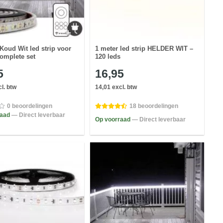
Koud Wit led strip voor
1 meter led strip HELDER WIT –
complete set
120 leds
5
16,95
l. btw
14,01 excl. btw
0 beoordelingen
18 beoordelingen
raad
— Direct leverbaar
Op voorraad
— Direct leverbaar