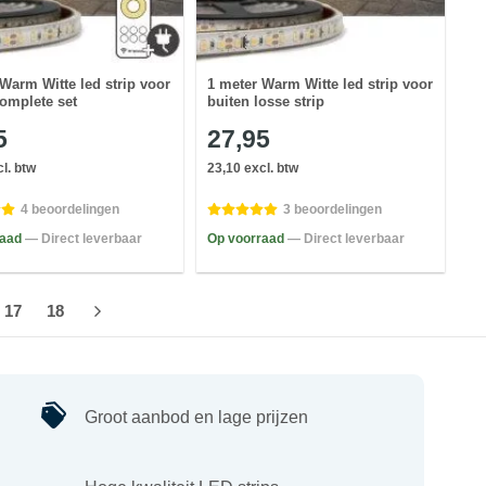
Warm Witte led strip voor
1 meter Warm Witte led strip voor
complete set
buiten losse strip
5
27,95
l. btw
23,10 excl. btw
4 beoordelingen
3 beoordelingen
raad
— Direct leverbaar
Op voorraad
— Direct leverbaar
17
18
Groot aanbod en lage prijzen