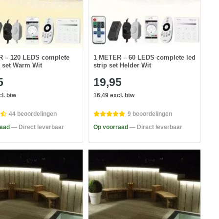
 – 120 LEDS complete
1 METER – 60 LEDS complete led
p set Warm Wit
strip set Helder Wit
5
19,95
l. btw
16,49 excl. btw
44 beoordelingen
9 beoordelingen
raad
— Direct leverbaar
Op voorraad
— Direct leverbaar