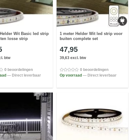
Helder Wit Basic led strip
1 meter Helder Wit led strip voor
ten losse strip
buiten complete set
5
47,95
l. btw
39,63 excl. btw
0 beoordelingen
0 beoordelingen
raad
— Direct leverbaar
Op voorraad
— Direct leverbaar