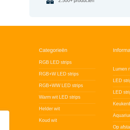
2.500+ producten
Categorieën
Informa
RGB LED strips
Lumen n
RGB+W LED strips
LED str
RGB+WW LED strips
LED stri
Warm wit LED strips
Keukenb
Helder wit
Aquariu
Koud wit
Op afst