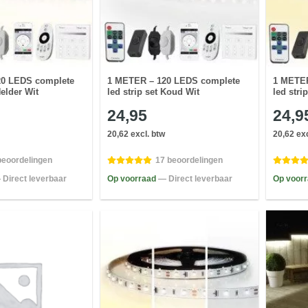
20 LEDS complete
1 METER – 120 LEDS complete
1 METER
Helder Wit
led strip set Koud Wit
led stri
24,95
24,9
20,62 excl. btw
20,62 exc
beoordelingen
17 beoordelingen
 Direct leverbaar
Op voorraad
— Direct leverbaar
Op voor