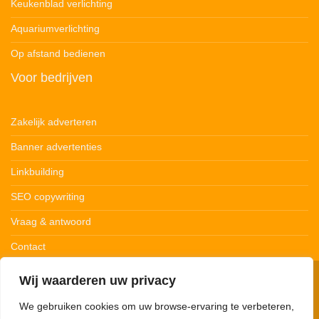
Keukenblad verlichting
Aquariumverlichting
Op afstand bedienen
Voor bedrijven
Zakelijk adverteren
Banner advertenties
Linkbuilding
SEO copywriting
Vraag & antwoord
Contact
Wij waarderen uw privacy
© 123Ledstrips.nl
Privacybeleid
Cookiebeleid
Disclaimer
We gebruiken cookies om uw browse-ervaring te verbeteren,