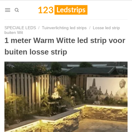
Skip
to
content
SPECIALE LEDS
/
Tuinverlichting led strips
/
Losse led strip
buiten Wit
1 meter Warm Witte led strip voor
buiten losse strip