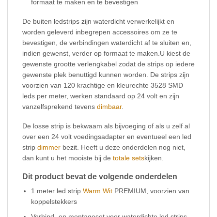
formaat te maken en te bevestigen
De buiten ledstrips zijn waterdicht verwerkelijkt en
worden geleverd inbegrepen accessoires om ze te
bevestigen, de verbindingen waterdicht af te sluiten en,
indien gewenst, verder op formaat te maken.U kiest de
gewenste grootte verlengkabel zodat de strips op iedere
gewenste plek benuttigd kunnen worden. De strips zijn
voorzien van 120 krachtige en kleurechte 3528 SMD
leds per meter, werken standaard op 24 volt en zijn
vanzelfsprekend tevens
dimbaar
.
De losse strip is bekwaam als bijvoeging of als u zelf al
over een 24 volt voedingsadapter en eventueel een led
strip
dimmer
bezit. Heeft u deze onderdelen nog niet,
dan kunt u het mooiste bij de
totale sets
kijken.
Dit product bevat de volgende onderdelen
1 meter led strip
Warm Wit
PREMIUM, voorzien van
koppelstekkers
Verbind- en montageset voor waterdichte led strips