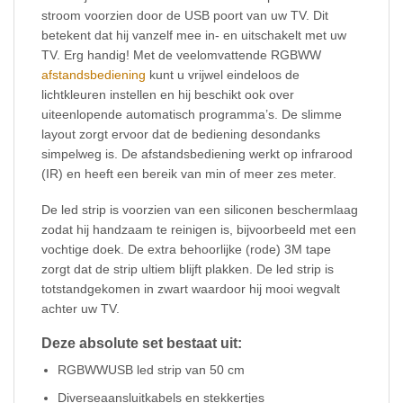
stroom voorzien door de USB poort van uw TV. Dit
betekent dat hij vanzelf mee in- en uitschakelt met uw
TV. Erg handig! Met de veelomvattende RGBWW
afstandsbediening
kunt u vrijwel eindeloos de
lichtkleuren instellen en hij beschikt ook over
uiteenlopende automatisch programma’s. De slimme
layout zorgt ervoor dat de bediening desondanks
simpelweg is. De afstandsbediening werkt op infrarood
(IR) en heeft een bereik van min of meer zes meter.
De led strip is voorzien van een siliconen beschermlaag
zodat hij handzaam te reinigen is, bijvoorbeeld met een
vochtige doek. De extra behoorlijke (rode) 3M tape
zorgt dat de strip ultiem blijft plakken. De led strip is
totstandgekomen in zwart waardoor hij mooi wegvalt
achter uw TV.
Deze absolute set bestaat uit:
RGBWWUSB led strip van 50 cm
Diverseaansluitkabels en stekkertjes