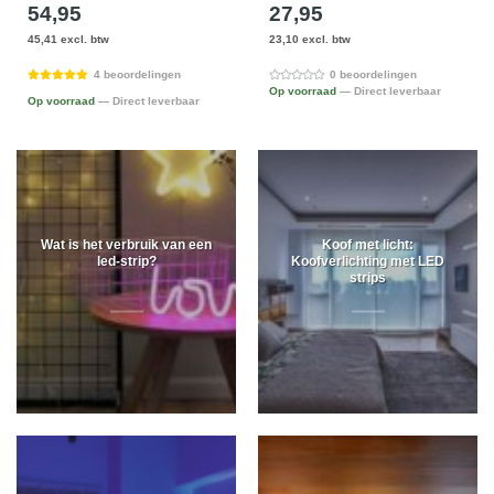
54,95
27,95
45,41 excl. btw
23,10 excl. btw
4 beoordelingen
0 beoordelingen
Op voorraad
— Direct leverbaar
Op voorraad
— Direct leverbaar
Wat is het verbruik van een
Koof met licht:
led-strip?
Koofverlichting met LED
strips