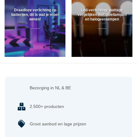
Draadloze verlichting op
Led-verlichting: wattage
batterijen, dit is wat je moet
vergelijken met gloeilampen
weten!
en halogeenlampen
Bezorging in NL & BE
2.500+ producten
Groot aanbod en lage prijzen