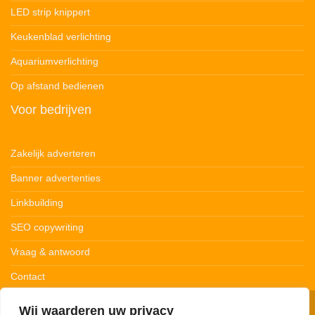
LED strip knippert
Keukenblad verlichting
Aquariumverlichting
Op afstand bedienen
Voor bedrijven
Zakelijk adverteren
Banner advertenties
Linkbuilding
SEO copywriting
Vraag & antwoord
Contact
Wij waarderen uw privacy
© 123Ledstrips.nl