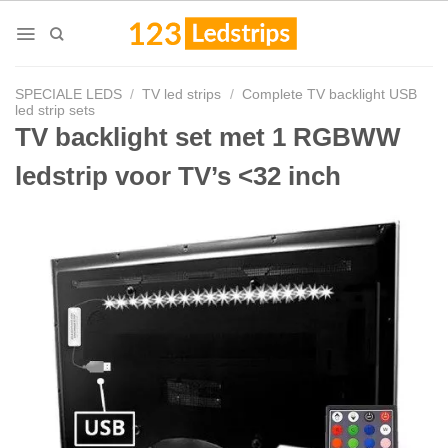
Skip
to
content
SPECIALE LEDS
/
TV led strips
/
Complete TV backlight USB
led strip sets
TV backlight set met 1 RGBWW
ledstrip voor TV’s <32 inch