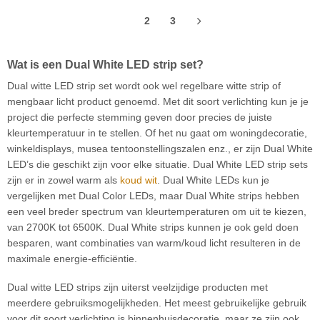
1
2
3
Wat is een Dual White LED strip set?
Dual witte LED strip set wordt ook wel regelbare witte strip of
mengbaar licht product genoemd. Met dit soort verlichting kun je je
project die perfecte stemming geven door precies de juiste
kleurtemperatuur in te stellen. Of het nu gaat om woningdecoratie,
winkeldisplays, musea tentoonstellingszalen enz., er zijn Dual White
LED’s die geschikt zijn voor elke situatie. Dual White LED strip sets
zijn er in zowel warm als
koud wit
. Dual White LEDs kun je
vergelijken met Dual Color LEDs, maar Dual White strips hebben
een veel breder spectrum van kleurtemperaturen om uit te kiezen,
van 2700K tot 6500K. Dual White strips kunnen je ook geld doen
besparen, want combinaties van warm/koud licht resulteren in de
maximale energie-efficiëntie.
Dual witte LED strips zijn uiterst veelzijdige producten met
meerdere gebruiksmogelijkheden. Het meest gebruikelijke gebruik
voor dit soort verlichting is binnenhuisdecoratie, maar ze zijn ook