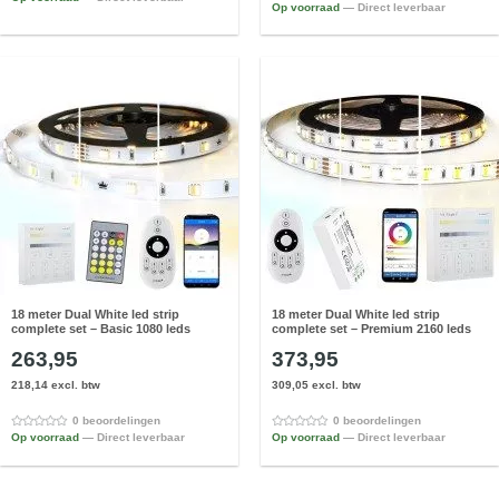
Op voorraad
— Direct leverbaar
18 meter Dual White led strip
18 meter Dual White led strip
complete set – Basic 1080 leds
complete set – Premium 2160 leds
263,95
373,95
218,14 excl. btw
309,05 excl. btw
0 beoordelingen
0 beoordelingen
Op voorraad
— Direct leverbaar
Op voorraad
— Direct leverbaar