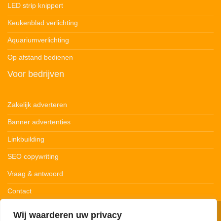
LED strip knippert
Keukenblad verlichting
Aquariumverlichting
Op afstand bedienen
Voor bedrijven
Zakelijk adverteren
Banner advertenties
Linkbuilding
SEO copywriting
Vraag & antwoord
Contact
Wij waarderen uw privacy
© 123Ledstrips.nl
Privacybeleid
Cookiebeleid
Disclaimer