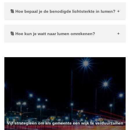
welke soort lamp je te maken hebt. Vergelijk lumen en watt
voor gloeilampen en led lampen met onze handige
lumen
🔢 Hoe bepaal je de benodigde lichtsterkte in lumen?
tabel
.
Welke lichtopbrengst je precies nodig hebt hangt af van de
lichtsterkte die je wenst en de grootte van de ruimte die
verlicht moet worden. Bekijk onze handige richtlijnen voor
🔢 Hoe kun je watt naar lumen omrekenen?
verschillende ruimtes en activiteiten.
Je kunt de hoeveelheid watt vermenigvuldigen met 100 om
een redelijk goede inschatting te maken. Bekijk onze
handige
led-lamp watt tabel
.
Vijf strategieën om als gemeente een wijk te verduurzamen