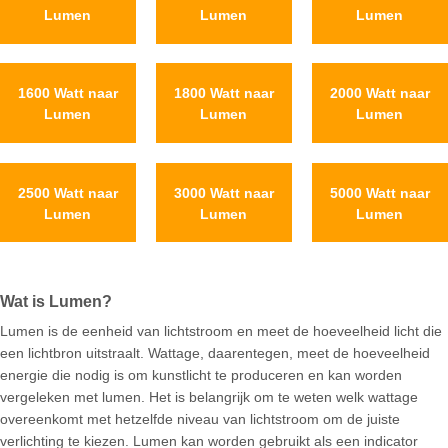
Lumen
Lumen
Lumen
1600 Watt naar
1800 Watt naar
2000 Watt naar
Lumen
Lumen
Lumen
2500 Watt naar
3000 Watt naar
5000 Watt naar
Lumen
Lumen
Lumen
Wat is Lumen?
Lumen is de eenheid van lichtstroom en meet de hoeveelheid licht die
een lichtbron uitstraalt. Wattage, daarentegen, meet de hoeveelheid
energie die nodig is om kunstlicht te produceren en kan worden
vergeleken met lumen. Het is belangrijk om te weten welk wattage
overeenkomt met hetzelfde niveau van lichtstroom om de juiste
verlichting te kiezen. Lumen kan worden gebruikt als een indicator