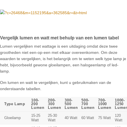
Vergelijk lumen en watt met behulp van een lumen tabel
Lumen vergelijken met wattage is een uitdaging omdat deze twee
grootheden niet een-op-een met elkaar overeenkomen. Om deze
waarden te vergelijken, is het belangrijk om te weten welk type lamp je
hebt, bijvoorbeeld gewone gloeilampen, een halogeenlamp of led-
lamp.
Om lumen en watt te vergelijken, kunt u gebruikmaken van de
onderstaande tabellen.
100-
200-
300-
500-
700-
1000-
Type Lamp
200
300
500
700
1000
1250
Lumen
Lumen
Lumen
Lumen
Lumen
Lume
15-25
25-30
120
Gloeilamp
40 Watt
60 Watt
75 Watt
Watt
Watt
Watt