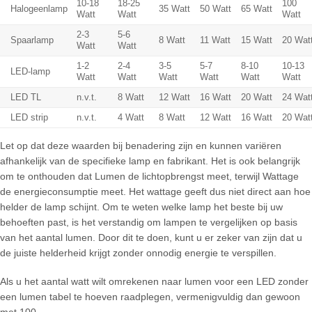
10-18
18-25
100
Halogeenlamp
35 Watt
50 Watt
65 Watt
Watt
Watt
Watt
2-3
5-6
Spaarlamp
8 Watt
11 Watt
15 Watt
20 Wat
Watt
Watt
1-2
2-4
3-5
5-7
8-10
10-13
LED-lamp
Watt
Watt
Watt
Watt
Watt
Watt
LED TL
n.v.t.
8 Watt
12 Watt
16 Watt
20 Watt
24 Wat
LED strip
n.v.t.
4 Watt
8 Watt
12 Watt
16 Watt
20 Wat
Let op dat deze waarden bij benadering zijn en kunnen variëren
afhankelijk van de specifieke lamp en fabrikant. Het is ook belangrijk
om te onthouden dat Lumen de lichtopbrengst meet, terwijl Wattage
de energieconsumptie meet. Het wattage geeft dus niet direct aan hoe
helder de lamp schijnt. Om te weten welke lamp het beste bij uw
behoeften past, is het verstandig om lampen te vergelijken op basis
van het aantal lumen. Door dit te doen, kunt u er zeker van zijn dat u
de juiste helderheid krijgt zonder onnodig energie te verspillen.
Als u het aantal watt wilt omrekenen naar lumen voor een LED zonder
een lumen tabel te hoeven raadplegen, vermenigvuldig dan gewoon
met 100.