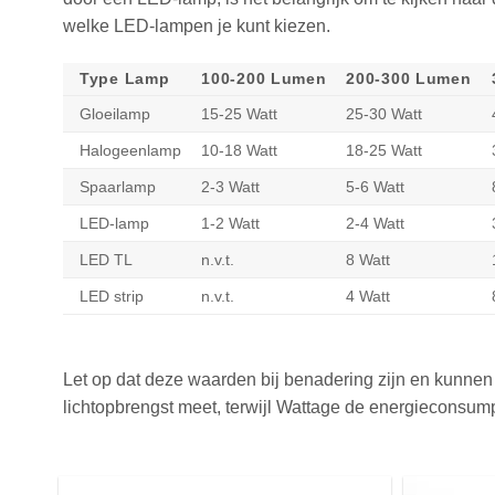
welke LED-lampen je kunt kiezen.
Type Lamp
100-200 Lumen
200-300 Lumen
Gloeilamp
15-25 Watt
25-30 Watt
Halogeenlamp
10-18 Watt
18-25 Watt
Spaarlamp
2-3 Watt
5-6 Watt
LED-lamp
1-2 Watt
2-4 Watt
LED TL
n.v.t.
8 Watt
LED strip
n.v.t.
4 Watt
Let op dat deze waarden bij benadering zijn en kunnen 
lichtopbrengst meet, terwijl Wattage de energieconsump