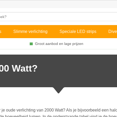
s
Slimme verlichting
Speciale LED strips
Dive
Groot aanbod en lage prijzen
00 Watt?
 je oude verlichting van 2000 Watt? Als je bijvoorbeeld een ha
r de hoeveelheid lumen. In de onderstaande tabel vind je de h