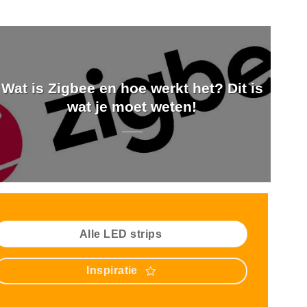
Wat is Zigbee en hoe werkt het? Dit is
wat je moet weten!
Alle LED strips
Inspiratie