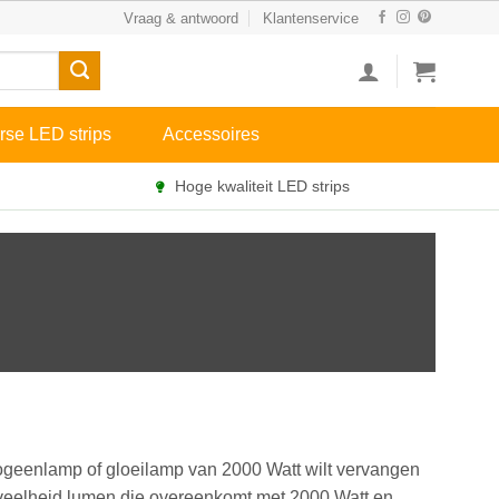
Vraag & antwoord
Klantenservice
rse LED strips
Accessoires
Hoge kwaliteit LED strips
logeenlamp of gloeilamp van 2000 Watt wilt vervangen
oeveelheid lumen die overeenkomt met 2000 Watt en