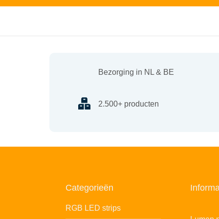
Bezorging in NL & BE
2.500+ producten
Categorieën
Informa
RGB LED strips