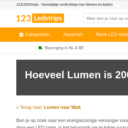
Skip
123LEDStrips - Veelzijdige verlichting voor binnen en buiten
to
Zoeken
content
naar:
Categorieën
Aquarium
Neon LED strip
Bezorging in NL & BE
Hoeveel Lumen is 20
« Terug naar:
Lumen naar Watt
Ben je op zoek naar een energiezuinige vervanger voor
door een LED-lamp, is het belangrijk om te kijken naa