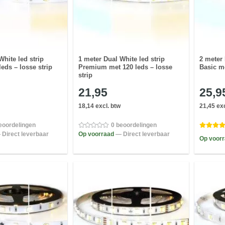
White led strip
1 meter Dual White led strip
2 meter 
leds – losse strip
Premium met 120 leds – losse
Basic me
strip
21,95
25,9
18,14 excl. btw
21,45 exc
eoordelingen
0 beoordelingen
 Direct leverbaar
Op voorraad
— Direct leverbaar
Op voor