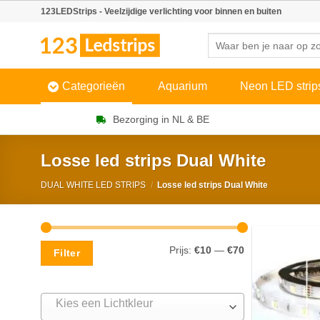
Skip
123LEDStrips - Veelzijdige verlichting voor binnen en buiten
to
Zoeken
content
naar:
Categorieën
Aquarium
Neon LED strip
Bezorging in NL & BE
Losse led strips Dual White
DUAL WHITE LED STRIPS
/
Losse led strips Dual White
Min.
Max.
Prijs:
€10
—
€70
Filter
prijs
prijs
Kies een Lichtkleur