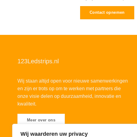
Contact opnemen
123Ledstrips.nl
Wij staan altijd open voor nieuwe samenwerkingen
en zijn er trots op om te werken met partners die
onze visie delen op duurzaamheid, innovatie en
kwaliteit.
Meer over ons
Wij waarderen uw privacy