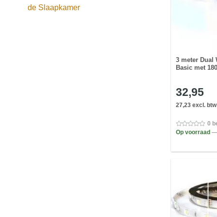
de Slaapkamer
3 meter Dual 
Basic met 180
32,95
27,23 excl. btw
0 b
Op voorraad
—