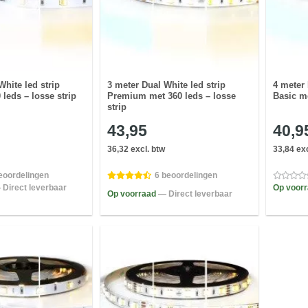
White led strip
3 meter Dual White led strip
4 meter 
 leds – losse strip
Premium met 360 leds – losse
Basic me
strip
43,95
40,9
36,32 excl. btw
33,84 exc
eoordelingen
6 beoordelingen
 Direct leverbaar
Op voor
Op voorraad
— Direct leverbaar