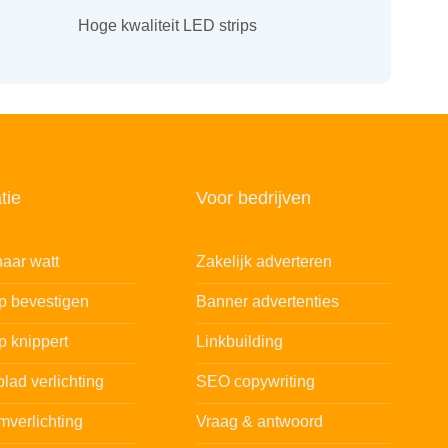
Hoge kwaliteit LED strips
tie
Voor bedrijven
aar watt
Zakelijk adverteren
ip bevestigen
Banner advertenties
p knippert
Linkbuilding
lad verlichting
SEO copywriting
mverlichting
Vraag & antwoord