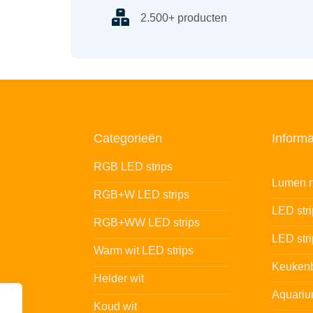
2.500+ producten
Categorieën
Informa
RGB LED strips
Lumen n
RGB+W LED strips
LED str
RGB+WW LED strips
LED stri
Warm wit LED strips
Keukenb
Helder wit
Aquariu
Koud wit