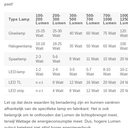
past!
100-
200-
300-
500-
700-
100
Type Lamp
200
300
500
700
1000
125
Lumen
Lumen
Lumen
Lumen
Lumen
Lum
15-25
25-30
120
Gloeilamp
40 Watt
60 Watt
75 Watt
Watt
Watt
Watt
10-18
18-25
100
Halogeenlamp
35 Watt
50 Watt
65 Watt
Watt
Watt
Watt
2-3
5-6
Spaarlamp
8 Watt
11 Watt
15 Watt
20 W
Watt
Watt
1-2
2-4
3-5
5-7
8-10
10-1
LED-lamp
Watt
Watt
Watt
Watt
Watt
Watt
LED TL
n.v.t.
8 Watt
12 Watt
16 Watt
20 Watt
24 W
LED strip
n.v.t.
4 Watt
8 Watt
12 Watt
16 Watt
20 W
Let op dat deze waarden bij benadering zijn en kunnen variëren
afhankelijk van de specifieke lamp en fabrikant. Het is ook
belangrijk om te onthouden dat Lumen de lichtopbrengst meet,
terwijl Wattage de energieconsumptie meet. Dus, hogere Lumen
output betekent niet altijd hoger energieverbruik.