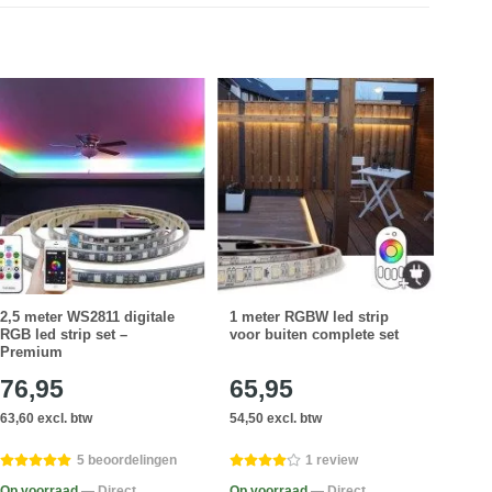
2,5 meter WS2811 digitale
1 meter RGBW led strip
RGB
RGB led strip set –
voor buiten complete set
afst
Premium
tot 
76,95
65,95
30
63,60 excl. btw
54,50 excl. btw
25,58
5 beoordelingen
1 review
Op voorraad
— Direct
Op voorraad
— Direct
Op v