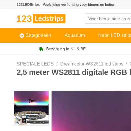
Skip
123LEDStrips - Veelzijdige verlichting voor binnen en buiten
to
Zoeken
content
naar:
Categorieën
Aquarium
Neon LED strip
Bezorging in NL & BE
SPECIALE LEDS
/
Dreamcolor WS2811 led strips
/
2,5 meter WS2811 digitale RGB l