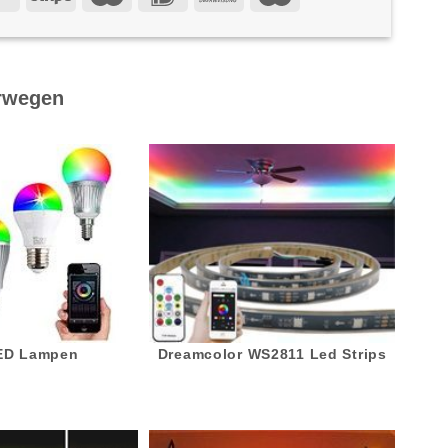
rwegen
LED Lampen
Dreamcolor WS2811 Led Strips