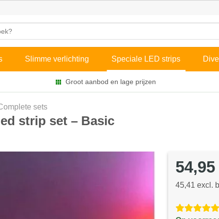
s
Slimme verlichting
Speciale LED strips
Dive
Groot aanbod en lage prijzen
Complete sets
ed strip set – Basic
54,95
45,41 excl. 