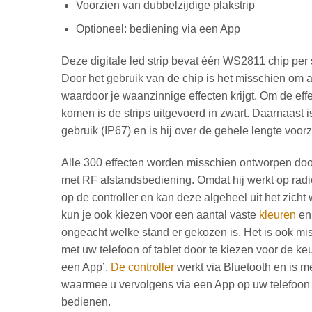
Voorzien van dubbelzijdige plakstrip
Optioneel: bediening via een App
Deze digitale led strip bevat één WS2811 chip per
Door het gebruik van de chip is het misschien om 
waardoor je waanzinnige effecten krijgt. Om de effe
komen is de strips uitgevoerd in zwart. Daarnaast is
gebruik (IP67) en is hij over de gehele lengte voor
Alle 300 effecten worden misschien ontworpen do
met RF afstandsbediening. Omdat hij werkt op radiof
op de controller en kan deze algeheel uit het zich
kun je ook kiezen voor een aantal vaste
kleuren
en 
ongeacht welke stand er gekozen is. Het is ook mis
met uw telefoon of tablet door te kiezen voor de ke
een App’.
De controller
werkt via Bluetooth en is m
waarmee u vervolgens via een App op uw telefoon v
bedienen.