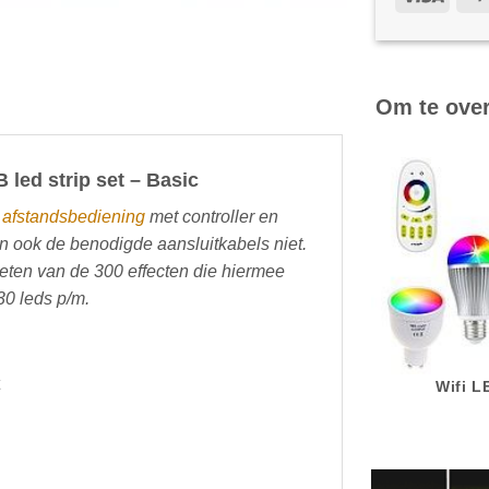
Om te ove
led strip set – Basic
F
afstandsbediening
met controller en
en ook de benodigde aansluitkabels niet.
ieten van de 300 effecten die hiermee
30 leds p/m.
Wifi 
g