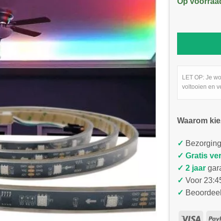
Op voorraa
LET OP: Je wo
voltooien en v
Waarom kie
✓
Bezorging
✓
Gratis ve
✓ 2 jaar
gar
✓
Voor 23:45
✓
Beoordeel