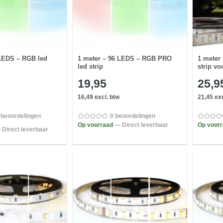
 LEDS – RGB led
1 meter – 96 LEDS – RGB PRO
1 meter
led strip
strip vo
19,95
25,9
16,49 excl. btw
21,45 exc
 beoordelingen
0 beoordelingen
Op voorraad
— Direct leverbaar
Op voor
 Direct leverbaar