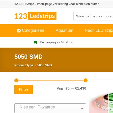
Skip
123LEDStrips - Veelzijdige verlichting voor binnen en buiten
to
Zoeken
content
naar:
Categorieën
Aquarium
Neon LED strip
Bezorging in NL & BE
5050 SMD
Product Type
/
5050 SMD
Min.
Max.
Prijs:
€0
—
€1.430
Filter
prijs
prijs
Kies een IP-waarde