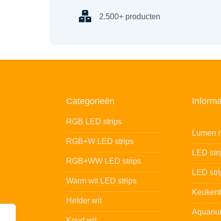
2.500+ producten
Categorieën
Informa
RGB LED strips
Lumen n
RGB+W LED strips
LED str
RGB+WW LED strips
LED stri
Warm wit LED strips
Keukenb
Helder wit
Aquariu
Koud wit