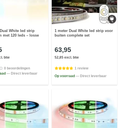
Dual White led strip
1 meter Dual White led strip voor
 met 120 leds – losse
buiten complete set
5
63,95
l. btw
52,85 excl. btw
0 beoordelingen
1 review
raad
— Direct leverbaar
Op voorraad
— Direct leverbaar