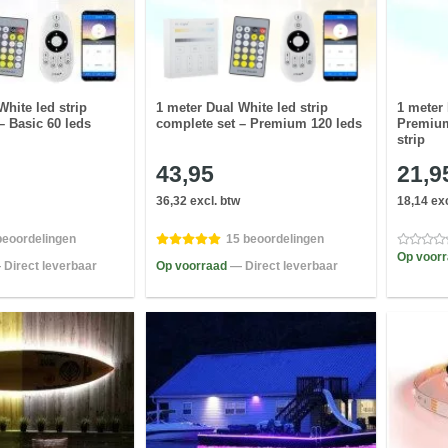
White led strip
1 meter Dual White led strip
1 meter 
– Basic 60 leds
complete set – Premium 120 leds
Premium
strip
43,95
21,9
36,32 excl. btw
18,14 exc
beoordelingen
15 beoordelingen
Op voor
 Direct leverbaar
Op voorraad
— Direct leverbaar