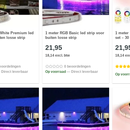
 White Premium led
1 meter RGB Basic led strip voor
1 meter
ten losse strip
buiten losse strip
set – 30
21,95
21,9
18,14 excl. btw
18,14 exc
eoordelingen
0 beoordelingen
 Direct leverbaar
Op voorraad
— Direct leverbaar
Op voor