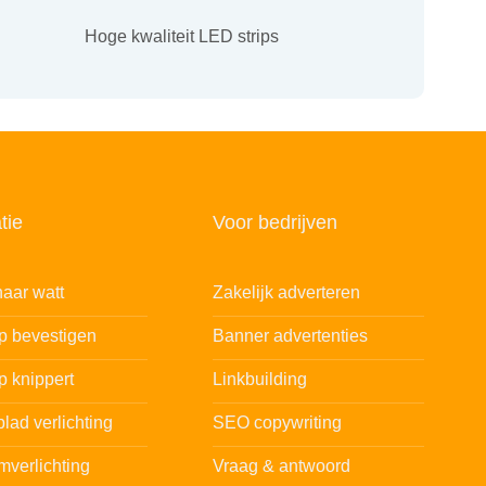
Hoge kwaliteit LED strips
tie
Voor bedrijven
aar watt
Zakelijk adverteren
ip bevestigen
Banner advertenties
p knippert
Linkbuilding
lad verlichting
SEO copywriting
mverlichting
Vraag & antwoord