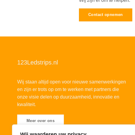
Wij zijn er om te helpen.
Contact opnemen
123Ledstrips.nl
Wij staan altijd open voor nieuwe samenwerkingen
en zijn er trots op om te werken met partners die
onze visie delen op duurzaamheid, innovatie en
kwaliteit.
Meer over ons
Wij waarderen uw privacy