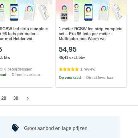
 RGBW led strip complete
1 meter RGBW led strip complete
o 96 leds per meter –
set – Pro 96 leds per meter –
or met Helder wit
Multicolor met Warm wit
5
54,95
l. btw
45,41 excl. btw
0 beoordelingen
1 review
raad
— Direct leverbaar
Op voorraad
— Direct leverbaar
29
30
Groot aanbod en lage prijzen