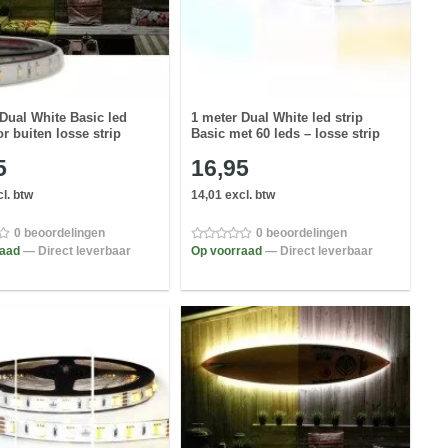
 Dual White Basic led
1 meter Dual White led strip
or buiten losse strip
Basic met 60 leds – losse strip
5
16,95
l. btw
14,01 excl. btw
0 beoordelingen
0 beoordelingen
raad
— Direct leverbaar
Op voorraad
— Direct leverbaar