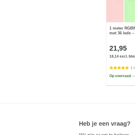
1 meter RGBW 
met 36 leds – 
21,95
18,14 excl. btw
1 
Op voorraad
—
Heb je een vraag?