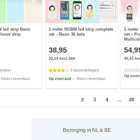
led strip Basic
1 meter RGBW led strip complete
1 meter
losse strip
set – Basic 36 leds
set – Pr
Multicol
38,95
54,9
32,19 excl. btw
45,41 exc
review
5 beoordelingen
Op voor
 Direct leverbaar
Op voorraad
— Direct leverbaar
1
2
3
4
…
28
Bezorging in NL & BE