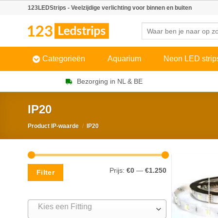
Skip
123LEDStrips - Veelzijdige verlichting voor binnen en buiten
to
Zoeken
content
naar:
Categorieën
Aquarium
Neon LED strip
Bezorging in NL & BE
IP20
Product IP-waarde
/
IP20
Min.
Max.
Prijs:
€0
—
€1.250
Filter
prijs
prijs
Kies een Fitting