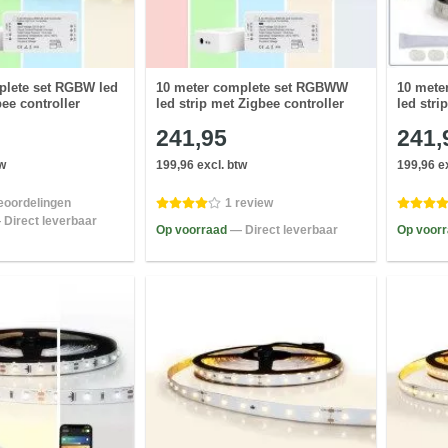
plete set RGBW led
10 meter complete set RGBWW
10 mete
bee controller
led strip met Zigbee controller
led stri
241,95
241,
tw
199,96 excl. btw
199,96 e
eoordelingen
1 review
 Direct leverbaar
Op voorraad
— Direct leverbaar
Op voor