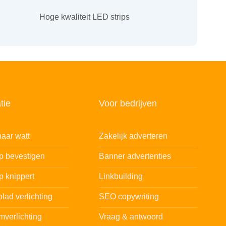
Hoge kwaliteit LED strips
tie
Voor bedrijven
aar watt
Zakelijk adverteren
ip bevestigen
Banner advertenties
p knippert
Linkbuilding
lad verlichting
SEO copywriting
mverlichting
Vraag & antwoord