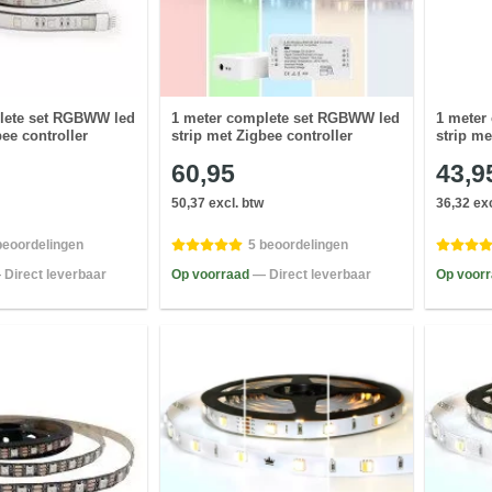
lete set RGBWW led
1 meter complete set RGBWW led
1 meter 
bee controller
strip met Zigbee controller
strip me
60,95
43,9
50,37 excl. btw
36,32 exc
beoordelingen
5 beoordelingen
 Direct leverbaar
Op voorraad
— Direct leverbaar
Op voor