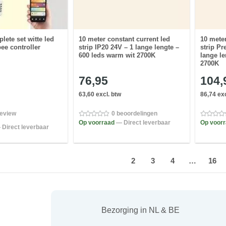
lete set witte led
10 meter constant current led
10 meter
bee controller
strip IP20 24V – 1 lange lengte –
strip P
600 leds warm wit 2700K
lange le
2700K
76,95
104,
63,60 excl. btw
86,74 exc
review
0 beoordelingen
Op voorraad
— Direct leverbaar
Op voor
 Direct leverbaar
1
2
3
4
…
16
Bezorging in NL & BE