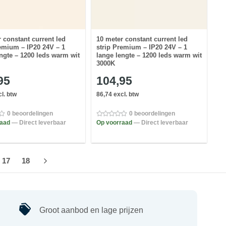
 constant current led
10 meter constant current led
remium – IP20 24V – 1
strip Premium – IP20 24V – 1
ngte – 1200 leds warm wit
lange lengte – 1200 leds warm wit
3000K
95
104,95
l. btw
86,74 excl. btw
0 beoordelingen
0 beoordelingen
raad
— Direct leverbaar
Op voorraad
— Direct leverbaar
17
18
Groot aanbod en lage prijzen