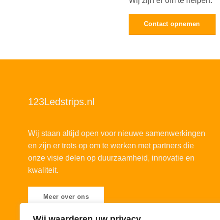
Wij zijn er om te helpen.
Contact opnemen
123Ledstrips.nl
Wij staan altijd open voor nieuwe samenwerkingen
en zijn er trots op om te werken met partners die
onze visie delen op duurzaamheid, innovatie en
kwaliteit.
Meer over ons
Wij waarderen uw privacy