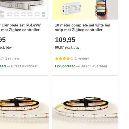
r complete set RGBWW
10 meter complete set witte led
p met Zigbee controller
strip met Zigbee controller
95
109,95
xcl. btw
90,87 excl. btw
1 review
1 review
raad
— Direct leverbaar
Op voorraad
— Direct leverbaar