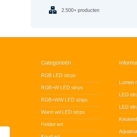
2.500+ producten
Categorieën
Informa
RGB LED strips
Lumen n
RGB+W LED strips
LED str
RGB+WW LED strips
LED stri
Warm wit LED strips
Keukenb
Helder wit
Aquariu
Koud wit