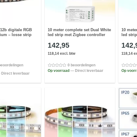
12b digitale RGB
10 meter complete set Dual White
10 mete
ium – losse strip
led strip met Zigbee controller
led stri
142,95
142,
118,14 excl. btw
118,14 ex
beoordelingen
0 beoordelingen
Op voorraad
— Direct leverbaar
Op voor
 Direct leverbaar