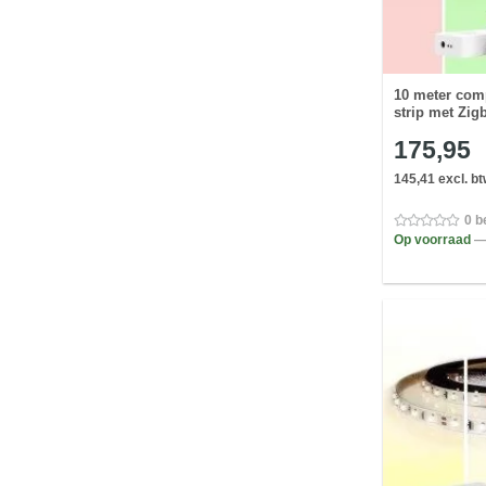
10 meter com
strip met Zig
175,95
145,41 excl. b
0 b
Op voorraad
—