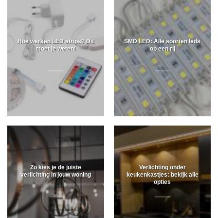
Hoe werken LED strips? Dit
SMD LED: Alle soorten leds
moet je weten!
op een rij
Zo kies je de juiste
Verlichting onder
verlichting in jouw woning
keukenkastjes: bekijk alle
opties