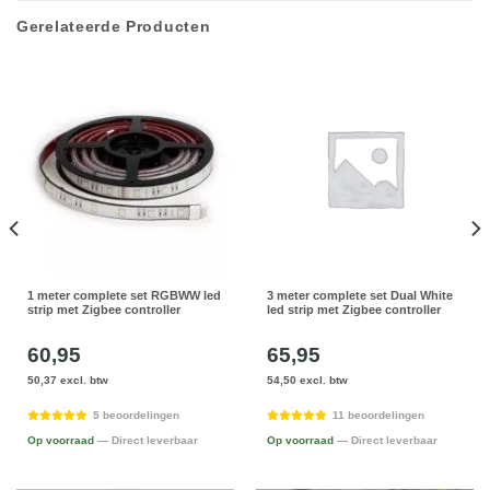
Gerelateerde Producten
1 meter complete set RGBWW led
3 meter complete set Dual White
strip met Zigbee controller
led strip met Zigbee controller
60,95
65,95
50,37 excl. btw
54,50 excl. btw
5 beoordelingen
11 beoordelingen
Op voorraad
— Direct leverbaar
Op voorraad
— Direct leverbaar