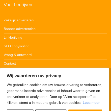
Voor bedrijven
Zakelijk adverteren
Banner advertenties
Linkbuilding
SEO copywriting
Vraag & antwoord
Contact
Wij waarderen uw privacy
© 123Ledstrips.nl
Privacybeleid
Cookiebeleid
Disclaimer
We gebruiken cookies om uw browse-ervaring te verbeteren,
gepersonaliseerde advertenties of inhoud weer te geven en
ons verkeer te analyseren. Door op "Alles accepteren" te
klikken, stemt u in met ons gebruik van cookies.
Lees meer
123Ledstrips.nl neemt deel aan advertentieprogramma’s om commissie te
verdienen met links naar partners. Met onze links kunnen we een kleine