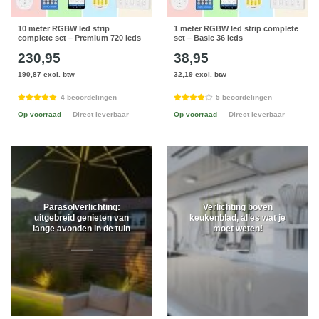
10 meter RGBW led strip
1 meter RGBW led strip complete
complete set – Premium 720 leds
set – Basic 36 leds
230,95
38,95
190,87 excl. btw
32,19 excl. btw
4 beoordelingen
5 beoordelingen
Op voorraad
— Direct leverbaar
Op voorraad
— Direct leverbaar
Parasolverlichting:
Verlichting boven
uitgebreid genieten van
keukenblad, alles wat je
lange avonden in de tuin
moet weten!