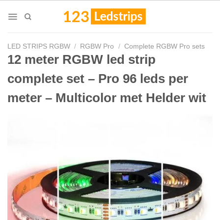
Skip
to
content
LED STRIPS RGBW
/
RGBW Pro
/
Complete RGBW Pro sets
12 meter RGBW led strip
complete set – Pro 96 leds per
meter – Multicolor met Helder wit