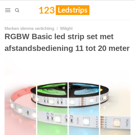
Skip
to
content
Merken slimme verlichting
/
Milight
RGBW Basic led strip set met
afstandsbediening 11 tot 20 meter