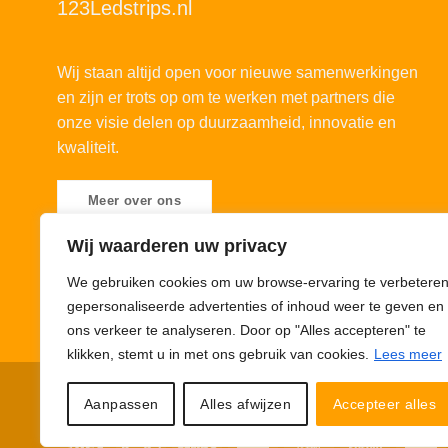
123Ledstrips.nl
Wij staan altijd open voor nieuwe samenwerkingen
en zijn er trots op om te werken met partners die
onze visie delen op duurzaamheid, innovatie en
kwaliteit.
Meer over ons
Wij waarderen uw privacy
We gebruiken cookies om uw browse-ervaring te verbeteren
gepersonaliseerde advertenties of inhoud weer te geven en
ons verkeer te analyseren. Door op "Alles accepteren" te
klikken, stemt u in met ons gebruik van cookies.
Lees meer
Privacybeleid
Cookiebeleid
Disclaimer
© 123Ledstrips.nl
Aanpassen
Alles afwijzen
Accepteer alles