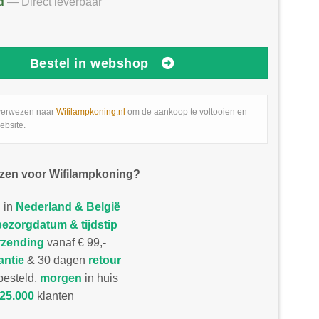
d
— Direct leverbaar
Bestel in webshop
verwezen naar
Wifilampkoning.nl
om de aankoop te voltooien en
ebsite.
zen voor Wifilampkoning?
 in
Nederland & België
bezorgdatum & tijdstip
rzending
vanaf € 99,-
antie
& 30 dagen
retour
esteld,
morgen
in huis
25.000
klanten