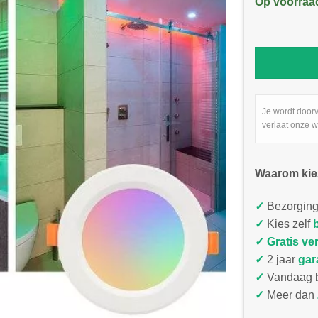
Op voorraa
Je wordt door
verlaat onze w
Waarom kie
✓
Bezorging
✓
Kies zelf
✓
Gratis ve
✓
2 jaar
gar
✓
Vandaag b
✓
Meer dan