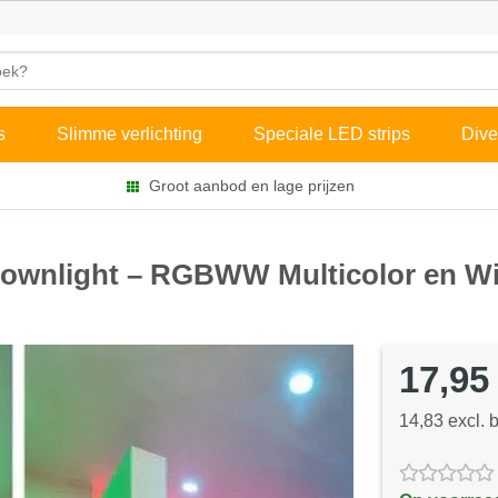
s
Slimme verlichting
Speciale LED strips
Dive
Groot aanbod en lage prijzen
 Downlight – RGBWW Multicolor en Wi
17,95
14,83 excl. 