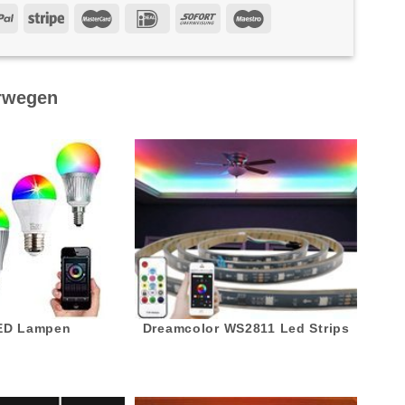
rwegen
LED Lampen
Dreamcolor WS2811 Led Strips