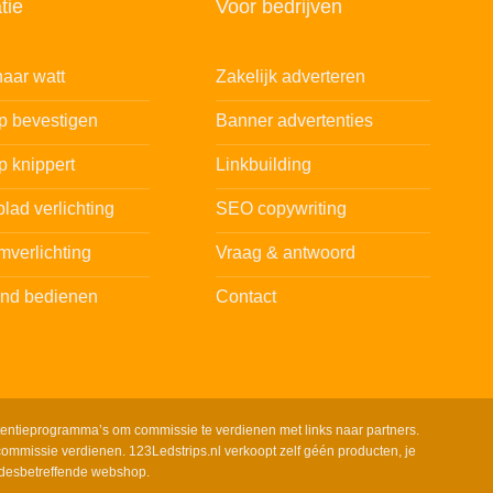
tie
Voor bedrijven
aar watt
Zakelijk adverteren
ip bevestigen
Banner advertenties
p knippert
Linkbuilding
lad verlichting
SEO copywriting
mverlichting
Vraag & antwoord
and bedienen
Contact
tentieprogramma’s om commissie te verdienen met links naar partners.
ommissie verdienen. 123Ledstrips.nl verkoopt zelf géén producten, je
 desbetreffende webshop.