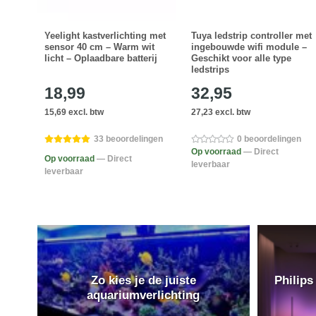
12
Yeelight kastverlichting met
Tuya ledstrip controller met
GBWW
sensor 40 cm – Warm wit
ingebouwde wifi module –
licht – Oplaadbare batterij
Geschikt voor alle type
ledstrips
18,99
32,95
15,69 excl. btw
27,23 excl. btw
en
33 beoordelingen
0 beoordelingen
Op voorraad
— Direct
Op voorraad
— Direct
leverbaar
leverbaar
Zo kies je de juiste
Philips
aquariumverlichting