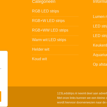
Categorieën
Informa
RGB LED strips
Lumen n
RGB+W LED strips
LED str
RGB+WW LED strips
LED stri
Warm wit LED strips
Keukenb
Helder wit
Aquariu
Koud wit
Op afst
,
123Ledstrips.nl neemt deel aan adver
Met onze links kunnen we een kleine c
wordt hiervoor doorverwezen naar de