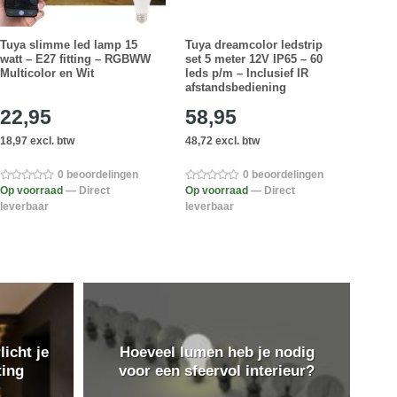
Tuya slimme led lamp 15
Tuya dreamcolor ledstrip
Yeeli
watt – E27 fitting – RGBWW
set 5 meter 12V IP65 – 60
met 
Multicolor en Wit
leds p/m – Inclusief IR
– Opl
afstandsbediening
22,95
58,95
7,
18,97 excl. btw
48,72 excl. btw
6,60 
0 beoordelingen
0 beoordelingen
Op voorraad
— Direct
Op voorraad
— Direct
Op v
leverbaar
leverbaar
lever
licht je
Hoeveel lumen heb je nodig
ting
voor een sfeervol interieur?