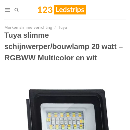
Skip
to
content
Merken slimme verlichting
/
Tuya
Tuya slimme
schijnwerper/bouwlamp 20 watt –
RGBWW Multicolor en wit