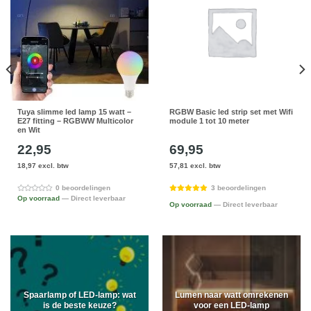
Tuya slimme led lamp 15 watt –
RGBW Basic led strip set met Wifi
E27 fitting – RGBWW Multicolor
module 1 tot 10 meter
en Wit
22,95
69,95
18,97 excl. btw
57,81 excl. btw
0 beoordelingen
3 beoordelingen
Op voorraad
— Direct leverbaar
Op voorraad
— Direct leverbaar
Spaarlamp of LED-lamp: wat
Lumen naar watt omrekenen
is de beste keuze?
voor een LED-lamp