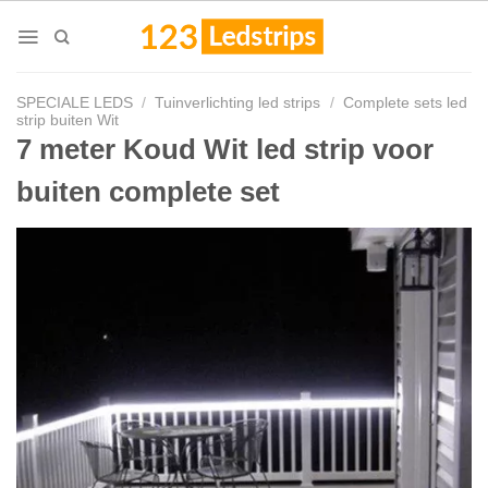
Skip
to
content
SPECIALE LEDS
/
Tuinverlichting led strips
/
Complete sets led
strip buiten Wit
7 meter Koud Wit led strip voor
buiten complete set