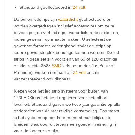
Standaard geëffectueerd in
24 volt
De buiten ledstrips zijn
waterdicht
geëffectueerd en
worden overgedragen inclusief accessoires om ze te
bevestigen, de verbindingen waterdicht af te sluiten en,
indien gewenst, op maat te maken. U selecteert de
gewenste formaten verlengkabel zodat de strips op
iedere gewenste plek benuttigd kunnen worden. De led
strips in deze set zijn voorzien van 60 of 120 krachtige
en kleurechte 3528
SMD
leds per meter (i.c. Basic of
Premium), werken normaal op
24 volt
en zijn
vanzelfsprekend ook dimbaar.
Kiezen voor het led strip systeem voor buiten van
123LEDStrips betekent reguleren voor betaalbare
kwaliteit. Standaard geven we twee jaar garantie op alle
onderdelen van dit meerzijdige verzameling. Daarnaast
is het systeem op een later moment makkelijk uit te
breiden, waardoor dit tevens een goede investering is
voor de langere termijn.