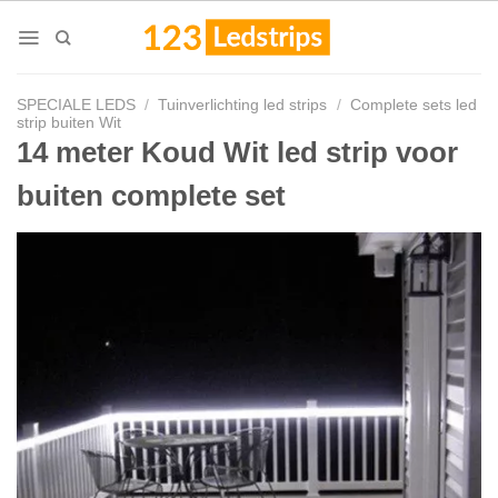
Skip
to
content
SPECIALE LEDS
/
Tuinverlichting led strips
/
Complete sets led
strip buiten Wit
14 meter Koud Wit led strip voor
buiten complete set