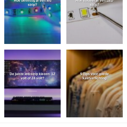
Hoe bevestig je een led
Hoe soldeer je een LED
strip?
strip?
De juiste led-strip kiezen: 12
5 Tips voor goede
volt of 24 volt?
kastverlichting