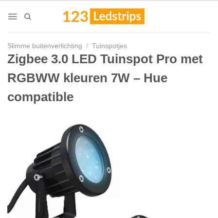
Skip
to
content
Slimme buitenverlichting
/
Tuinspotjes
Zigbee 3.0 LED Tuinspot Pro met
RGBWW kleuren 7W – Hue
compatible