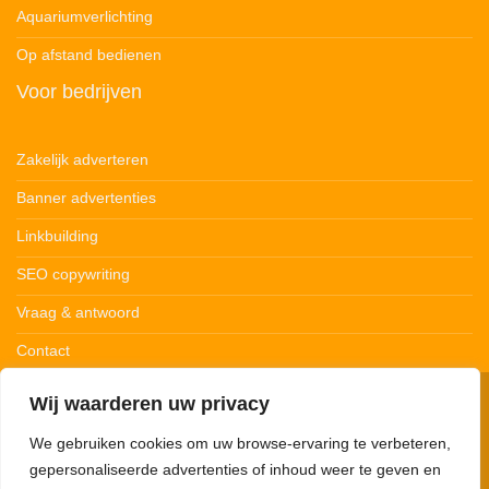
Aquariumverlichting
Op afstand bedienen
Voor bedrijven
Zakelijk adverteren
Banner advertenties
Linkbuilding
SEO copywriting
Vraag & antwoord
Contact
Wij waarderen uw privacy
© 123Ledstrips.nl
Privacybeleid
Cookiebeleid
Disclaimer
We gebruiken cookies om uw browse-ervaring te verbeteren,
gepersonaliseerde advertenties of inhoud weer te geven en