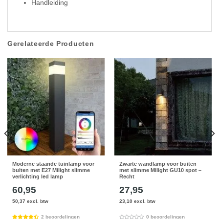
Handleiding
Gerelateerde Producten
Moderne staande tuinlamp voor
Zwarte wandlamp voor buiten
buiten met E27 Milight slimme
met slimme Milight GU10 spot –
verlichting led lamp
Recht
60,95
27,95
50,37 excl. btw
23,10 excl. btw
2 beoordelingen
0 beoordelingen