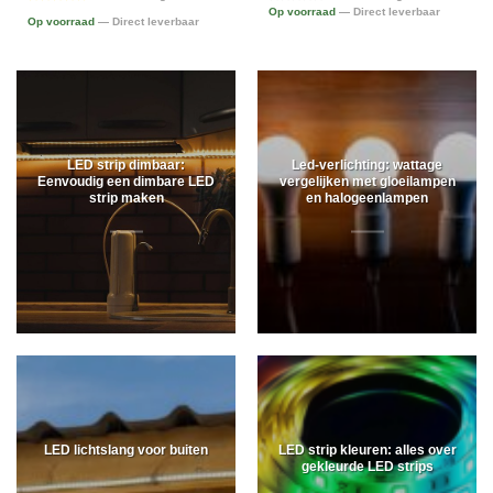
Op voorraad
— Direct leverbaar
Op voorraad
— Direct leverbaar
LED strip dimbaar:
Led-verlichting: wattage
Eenvoudig een dimbare LED
vergelijken met gloeilampen
strip maken
en halogeenlampen
LED lichtslang voor buiten
LED strip kleuren: alles over
gekleurde LED strips