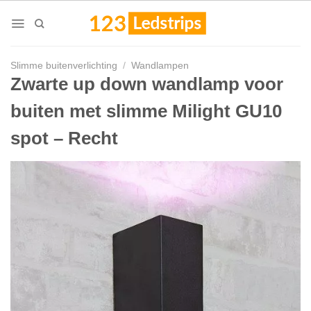
Skip
to
content
Slimme buitenverlichting
/
Wandlampen
Zwarte up down wandlamp voor
buiten met slimme Milight GU10
spot – Recht