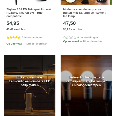
Zigbee 3.0 LED Tuinspot Pro met
Moderne staande lamp voor
RGBWW kleuren 7W – Hue
buiten met E27 Zigbee filament
compatible
led lamp
54,95
47,50
45,41 excl. btw
39,26 excl. btw
5 beoordelingen
0 beoordelingen
Op voorraad
— Direct leverbaar
Op voorraad
— Direct leverbaar
LED strip dimbaar:
Led-verlichting: wattage
Eenvoudig een dimbare LED
vergelijken met gloeilampen
strip maken
en halogeenlampen