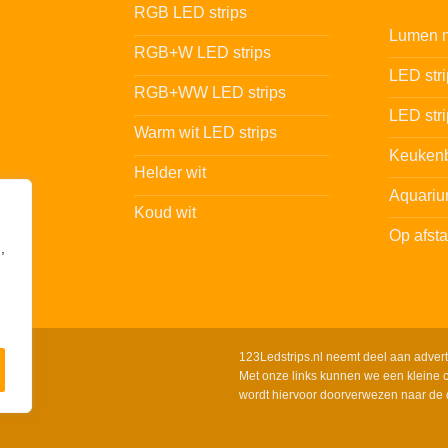
RGB LED strips
Lumen n
RGB+W LED strips
LED str
RGB+WW LED strips
LED stri
Warm wit LED strips
Keukenb
Helder wit
Aquariu
Koud wit
Op afst
,
123Ledstrips.nl neemt deel aan adver
Met onze links kunnen we een kleine c
wordt hiervoor doorverwezen naar de