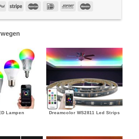
rwegen
LED Lampen
Dreamcolor WS2811 Led Strips