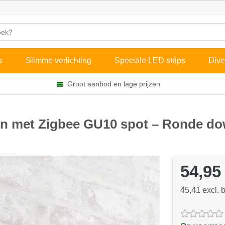
s
Slimme verlichting
Speciale LED strips
Dive
Groot aanbod en lage prijzen
en met Zigbee GU10 spot – Ronde do
54,95
45,41 excl. 