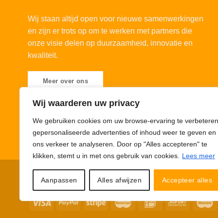
Wij staan altijd open voor nieuwe samenwerkingen
en zijn er trots op om te werken met partners die
onze visie delen op duurzaamheid, innovatie en
kwaliteit.
Meer over ons
Wij waarderen uw privacy
We gebruiken cookies om uw browse-ervaring te verbeteren
gepersonaliseerde advertenties of inhoud weer te geven en
ons verkeer te analyseren. Door op "Alles accepteren" te
klikken, stemt u in met ons gebruik van cookies.
Lees meer
Privacybeleid
Cookiebeleid
Disclaimer
© 123Ledstrips.nl
Aanpassen
Alles afwijzen
Accepteer alles