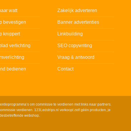
aar watt
Zakelijk adverteren
ip bevestigen
Banner advertenties
p knippert
Linkbuilding
lad verlichting
SEO copywriting
mverlichting
Vraag & antwoord
and bedienen
Contact
tentieprogramma’s om commissie te verdienen met links naar partners.
ommissie verdienen. 123Ledstrips.nl verkoopt zelf géén producten, je
 desbetreffende webshop.