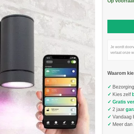
Op voorraa
Je wordt door
verlaat onze w
Waarom kie
✓
Bezorging
✓
Kies zelf
✓
Gratis ve
✓
2 jaar
gar
✓
Vandaag b
✓
Meer dan