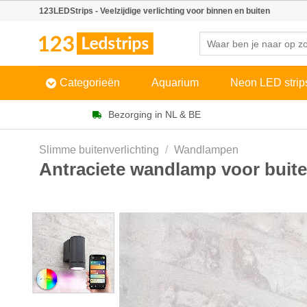
Skip
123LEDStrips - Veelzijdige verlichting voor binnen en buiten
to
Zoeken
content
naar:
Categorieën
Aquarium
Neon LED strip
Bezorging in NL & BE
Slimme buitenverlichting
/
Wandlampen
Antraciete wandlamp voor buit