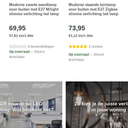
Moderne zwarte wandlamp
Moderne staande tuinlamp
voor buiten met E27 Milight
voor buiten met E27 Zigbee
slimme verlichting led lamp
slimme verlichting led lamp
69,95
73,95
57,81 excl. btw
61,12 excl. btw
0 beoordelingen
1 review
Op voorraad
— Direct
Op voorraad
— Direct
leverbaar
leverbaar
GR waarde bij LED
Zo kies je de juiste verl
hting: Wat betekent het?
in jouw woning