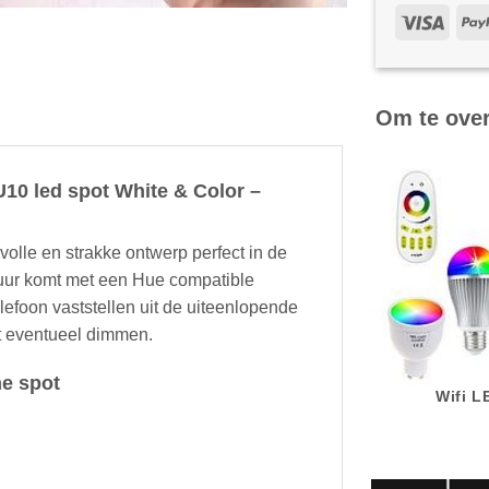
Om te ove
10 led spot White & Color –
olle en strakke ontwerp perfect in de
atuur komt met een Hue compatible
efoon vaststellen uit de uiteenlopende
ht eventueel dimmen.
e spot
Wifi 