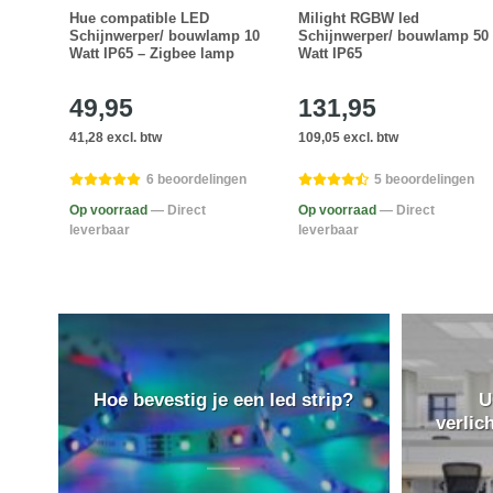
amp
Hue compatible LED
Milight RGBW led
Schijnwerper/ bouwlamp 10
Schijnwerper/ bouwlamp 50
Watt IP65 – Zigbee lamp
Watt IP65
49,95
131,95
41,28 excl. btw
109,05 excl. btw
gen
6 beoordelingen
5 beoordelingen
Op voorraad
— Direct
Op voorraad
— Direct
leverbaar
leverbaar
Hoe bevestig je een led strip?
U
verlic