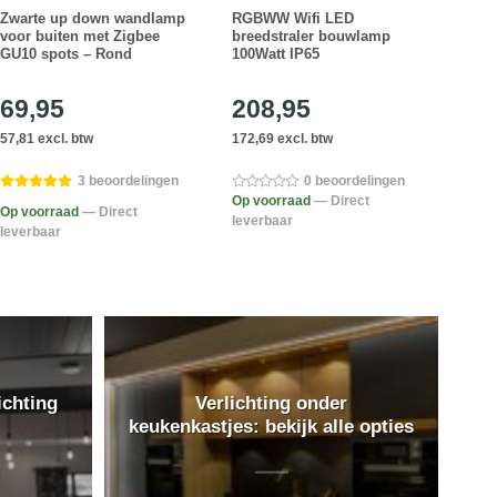
Zwarte up down wandlamp
RGBWW Wifi LED
Alum
voor buiten met Zigbee
breedstraler bouwlamp
wand
GU10 spots – Rond
100Watt IP65
Zigb
69,95
208,95
76
57,81 excl. btw
172,69 excl. btw
63,60
3 beoordelingen
0 beoordelingen
Op voorraad
— Direct
Op v
Op voorraad
— Direct
leverbaar
lever
leverbaar
ichting
Verlichting onder
keukenkastjes: bekijk alle opties