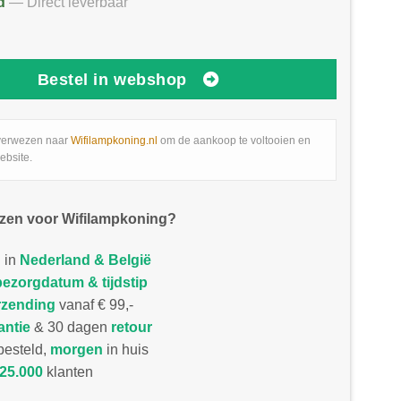
d
— Direct leverbaar
Bestel in webshop
verwezen naar
Wifilampkoning.nl
om de aankoop te voltooien en
ebsite.
zen voor Wifilampkoning?
 in
Nederland & België
bezorgdatum & tijdstip
rzending
vanaf € 99,-
antie
& 30 dagen
retour
esteld,
morgen
in huis
25.000
klanten