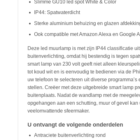
Slimme GU10 led spot White & Color
IP44: Spatwaterdicht
Sterke aluminium behuizing en glazen afdekkin
Ook compatible met Amazon Alexa en Google As
Deze led muurlamp is met zijn IP44 classificatie u
buitenverlichting, omdat hij bestendig is tegen sp
smart lamp van 230 volt geeft niet alleen kleurspel
tot koud wit en is eenvoudig te bedienen via de P
uw telefoon te selecteren uit diverse programma’s
stellen. Creëer met deze uitgebreide smart lamp pr
buitenplaats. Nadat de wandlamp met de meegelev
opgehangen aan een schutting, muur of gevel kan
veelomvattende sfeermaker.
U ontvangt de volgende onderdelen
Antraciete buitenverlichting rond