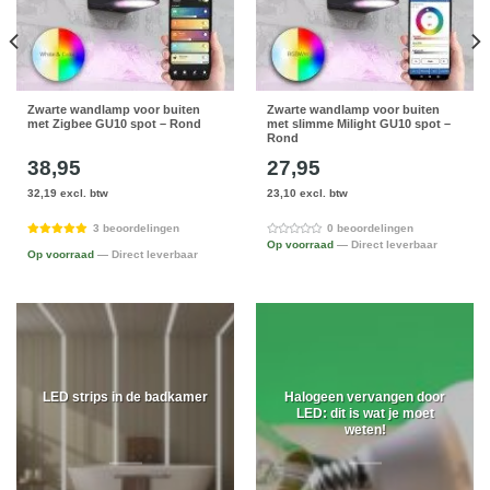
Zwarte wandlamp voor buiten
Zwarte wandlamp voor buiten
met Zigbee GU10 spot – Rond
met slimme Milight GU10 spot –
Rond
38,95
27,95
32,19 excl. btw
23,10 excl. btw
3 beoordelingen
0 beoordelingen
Op voorraad
— Direct leverbaar
Op voorraad
— Direct leverbaar
LED strips in de badkamer
Halogeen vervangen door
LED: dit is wat je moet
weten!