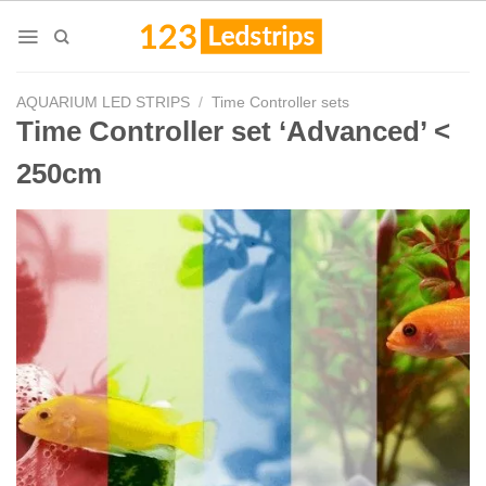
Skip
to
content
AQUARIUM LED STRIPS
/
Time Controller sets
Time Controller set ‘Advanced’ <
250cm