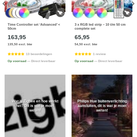
Time Controller set ‘Advanced’ <
3 x RGB led strip – 10 t/m 50 cm
50cm
complete set
163,95
65,95
135,50 excl. btw
54,50 excl. btw
13 beoordelingen
1 review
Op voorraad
— Direct leverbaar
Op voorraad
— Direct leverbaar
Wat is Zigbee en hoe werkt
Philips Hue buitenverlichting
het? Dit is wat je moet
aansluiten, dit is wat je moet
weten!
weten!