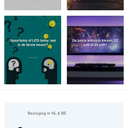
Spaarlamp of LED-lamp: wat
De juiste led-strip kiezen: 12
is de beste keuze?
volt of 24 volt?
Bezorging in NL & BE