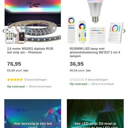
2,5 meter WS2811 digitale RGB
RGBWW LED lamp met
led strip set – Premium
afstandsbediening 9W E27 1 tot 4
lampen
76,95
36,95
63,60 excl. btw
30,54 excl. btw
5 beoordelingen
0 beoordelingen
Op voorraad
— Direct leverbaar
Op voorraad
— Direct leverbaar
Hoe bevestig je een led
Innr LED strip: Dit moet je
strip?
weten over de Innr LED strip