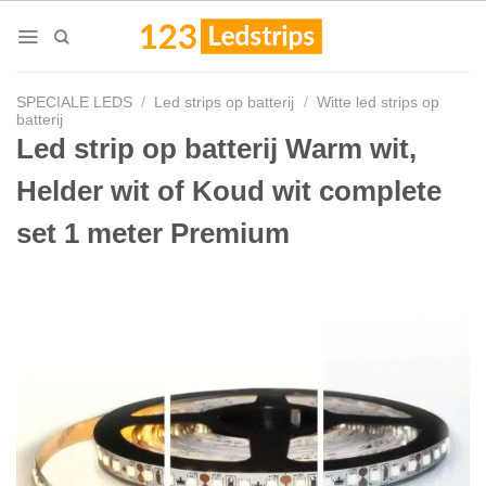
Skip
to
content
SPECIALE LEDS
/
Led strips op batterij
/
Witte led strips op
batterij
Led strip op batterij Warm wit,
Helder wit of Koud wit complete
set 1 meter Premium