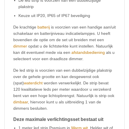
De led strip is voorzien van een dubbelzijdige
plakstrip
Keuze uit IP20, IP65 of IP67 beveiliging
De krachtige
batterij
is voorzien van een handige aan/uit
schakelaar en batterijniveau indicatielampjes. U heeft
bovendien de optie om de set uit breiden met een
dimmer
opdat u de lichtsterkte kunt instellen. Natuurlijk
kan dit eventueel mede via een
afstandsbediening
als u
selecteert voor een draadloze dimmer.
De led strip is voorzien van een dubbelzijdige plakstrip
over de gehele grootte en kan desgewenst ook
(spat)
waterdicht
worden verwerkelijkt. De strip bevat
120 kwalitatieve leds per meter waardoor u verzekerd
bent van een hoge lichtopbrengst. Natuurlijk is strip ook
dimbaar
, hiervoor kunt u als uitbreiding 1 van de
dimmers besluiten.
Deze maximale verlichtingsset bestaat uit
1 meter led strip Premium in
Warm wit
, Helder wit of