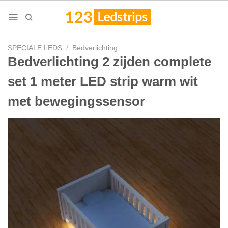
Skip
to
content
SPECIALE LEDS
/
Bedverlichting
Bedverlichting 2 zijden complete
set 1 meter LED strip warm wit
met bewegingssensor