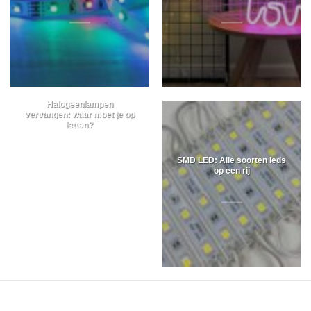
Halogeenlampen
vervangen: waar moet je op
letten?
SMD LED: Alle soorten leds
op een rij