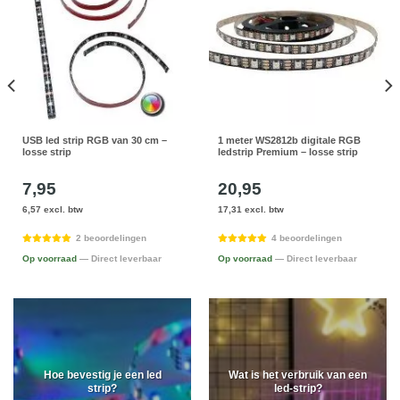
USB led strip RGB van 30 cm –
1 meter WS2812b digitale RGB
losse strip
ledstrip Premium – losse strip
7,95
20,95
6,57 excl. btw
17,31 excl. btw
2 beoordelingen
4 beoordelingen
Op voorraad
— Direct leverbaar
Op voorraad
— Direct leverbaar
Hoe bevestig je een led
Wat is het verbruik van een
strip?
led-strip?