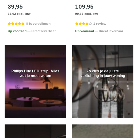
39,95
109,95
33,02 excl. btw
90,87 excl. btw
8 beoordelingen
1 review
Op voorraad
— Direct leverbaar
Op voorraad
— Direct leverbaar
Philips Hue LED strip: Alles
Zo kies je de juiste
wat je moet weten
verlichting in jouw woning