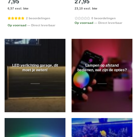
7,95
27,95
6,57 excl. btw
23,10 excl. btw
2 beoordelingen
0 beoordelingen
Op voorraad
— Direct leverbaar
Op voorraad
— Direct leverbaar
LED verlichting garage, dit
Lampen op afstand
moet je weten!
bedienen, wat zijn de opties?