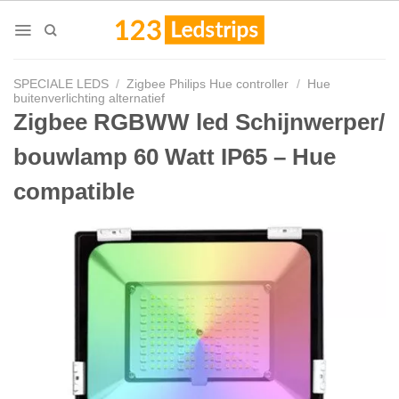
Skip
to
content
SPECIALE LEDS
/
Zigbee Philips Hue controller
/
Hue
buitenverlichting alternatief
Zigbee RGBWW led Schijnwerper/
bouwlamp 60 Watt IP65 – Hue
compatible