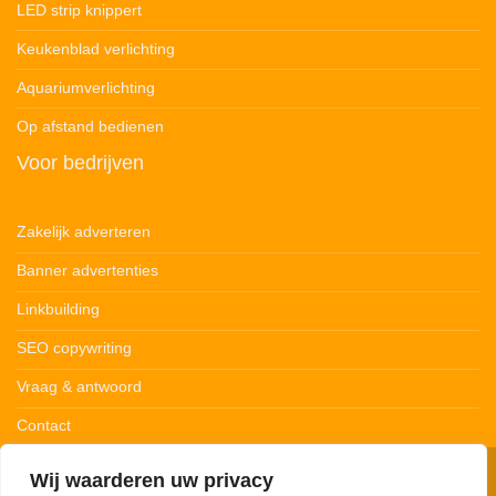
LED strip knippert
Keukenblad verlichting
Aquariumverlichting
Op afstand bedienen
Voor bedrijven
Zakelijk adverteren
Banner advertenties
Linkbuilding
SEO copywriting
Vraag & antwoord
Contact
Wij waarderen uw privacy
© 123Ledstrips.nl
Privacybeleid
Cookiebeleid
Disclaimer