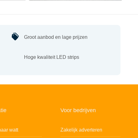
Groot aanbod en lage prijzen
Hoge kwaliteit LED strips
tie
Voor bedrijven
aar watt
Zakelijk adverteren