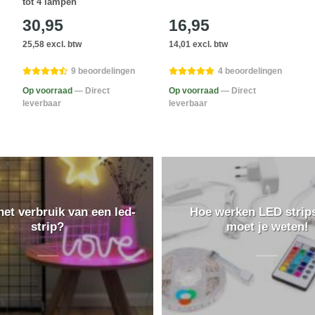
tot 4 lampen
30,95
16,95
25,58 excl. btw
14,01 excl. btw
9 beoordelingen
4 beoordelingen
Op voorraad
— Direct
Op voorraad
— Direct
leverbaar
leverbaar
het verbruik van een led-
Hoe werken LED strips
strip?
moet je weten!