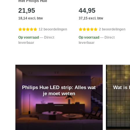
met Philips Hue
21,95
44,95
18,14 excl. btw
37,15 excl. btw
gen
12 beoordelingen
2 beoordelingen
Op voorraad
— Direct
Op voorraad
— Direct
leverbaar
leverbaar
Philips Hue LED strip: Alles wat
Wat is 
je moet weten