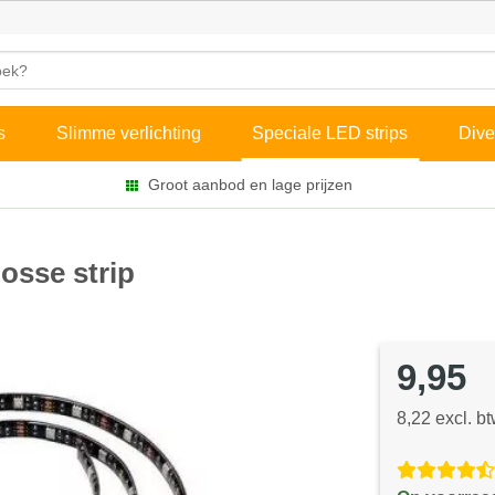
s
Slimme verlichting
Speciale LED strips
Dive
Groot aanbod en lage prijzen
osse strip
9,95
8,22 excl. b