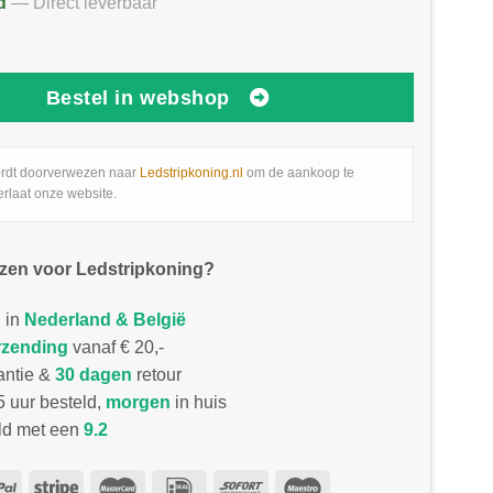
d
— Direct leverbaar
Bestel in webshop
rdt doorverwezen naar
Ledstripkoning.nl
om de aankoop te
erlaat onze website.
zen voor Ledstripkoning?
 in
Nederland & België
rzending
vanaf € 20,-
antie &
30 dagen
retour
 uur besteld,
morgen
in huis
d met een
9.2