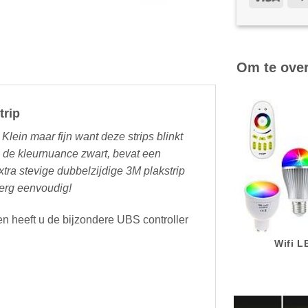
Om te ove
trip
lein maar fijn want deze strips blinkt
in de kleurnuance zwart, bevat een
ra stevige dubbelzijdige 3M plakstrip
 erg eenvoudig!
en heeft u de bijzondere UBS controller
Wifi 