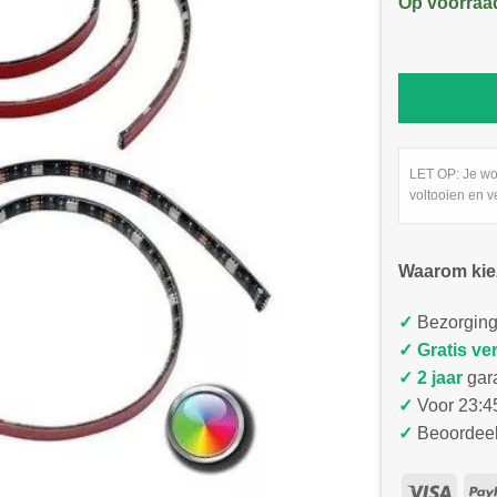
Op voorraa
LET OP: Je wo
voltooien en v
Waarom kie
✓
Bezorging
✓
Gratis ve
✓ 2 jaar
gar
✓
Voor 23:45
✓
Beoordeel