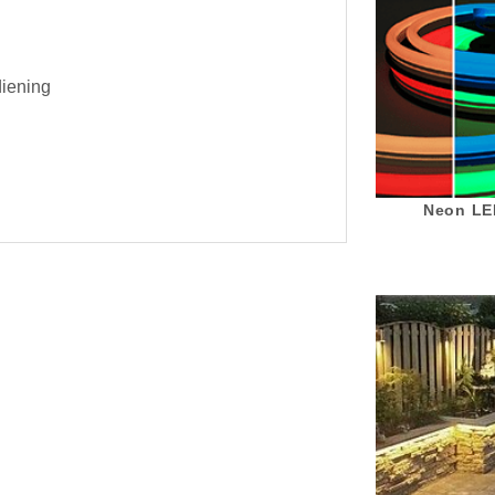
diening
Neon LED