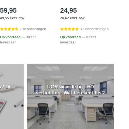
59,95
24,95
21
49,55 excl. btw
20,62 excl. btw
18,14
7 beoordelingen
12 beoordelingen
Op v
Op voorraad
— Direct
Op voorraad
— Direct
lever
leverbaar
leverbaar
? Dit
UGR waarde bij LED
verlichting: Wat betekent het?