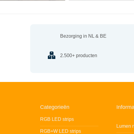
Bezorging in NL & BE
2.500+ producten
Categorieën
Informa
RGB LED strips
Lumen n
RGB+W LED strips