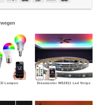
rwegen
LED Lampen
Dreamcolor WS2811 Led Strips