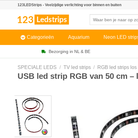
Skip
123LEDStrips - Veelzijdige verlichting voor binnen en buiten
to
Zoeken
content
naar:
Categorieën
Aquarium
Neon LED strip
Bezorging in NL & BE
SPECIALE LEDS
/
TV led strips
/
RGB led strips los
USB led strip RGB van 50 cm – l