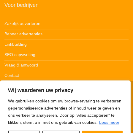
Voor bedrijven
Zakelijk adverteren
Banner advertenties
Linkbuilding
SEO copywriting
Vraag & antwoord
Contact
Wij waarderen uw privacy
© 123Ledstrips.nl
Privacybeleid
Cookiebeleid
Disclaimer
We gebruiken cookies om uw browse-ervaring te verbeteren,
gepersonaliseerde advertenties of inhoud weer te geven en
ons verkeer te analyseren. Door op "Alles accepteren" te
klikken, stemt u in met ons gebruik van cookies.
Lees meer
123Ledstrips.nl neemt deel aan advertentieprogramma’s om commissie te
verdienen met links naar partners. Met onze links kunnen we een kleine