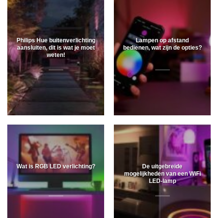
Philips Hue buitenverlichting
Lampen op afstand
aansluiten, dit is wat je moet
bedienen, wat zijn de opties?
weten!
Wat is RGB LED verlichting?
De uitgebreide
mogelijkheden van een WiFi
LED-lamp