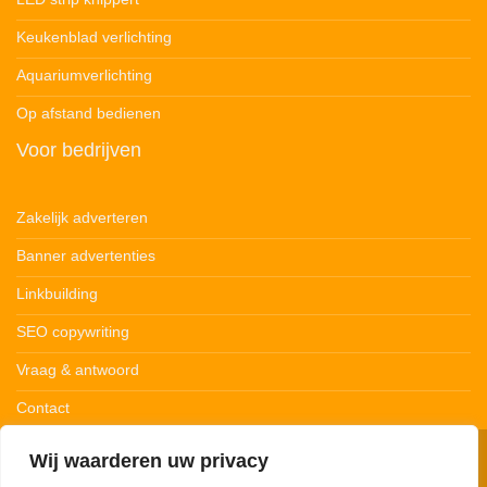
Keukenblad verlichting
Aquariumverlichting
Op afstand bedienen
Voor bedrijven
Zakelijk adverteren
Banner advertenties
Linkbuilding
SEO copywriting
Vraag & antwoord
Contact
Wij waarderen uw privacy
© 123Ledstrips.nl
Privacybeleid
Cookiebeleid
Disclaimer