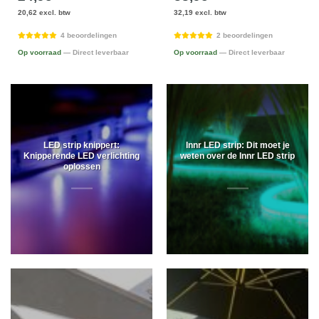
20,62 excl. btw
32,19 excl. btw
4 beoordelingen
2 beoordelingen
Op voorraad
— Direct leverbaar
Op voorraad
— Direct leverbaar
LED strip knippert:
Innr LED strip: Dit moet je
Knipperende LED verlichting
weten over de Innr LED strip
oplossen