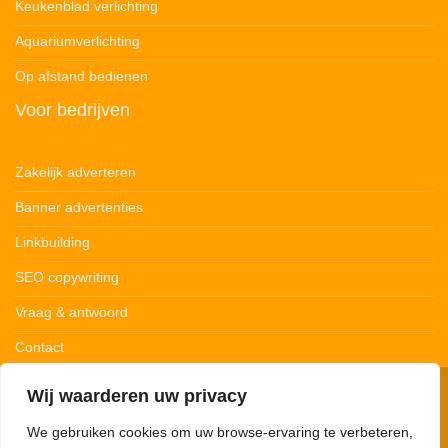
Keukenblad verlichting
Aquariumverlichting
Op afstand bedienen
Voor bedrijven
Zakelijk adverteren
Banner advertenties
Linkbuilding
SEO copywriting
Vraag & antwoord
Contact
Wij waarderen uw privacy
© 123Ledstrips.nl
Privacybeleid
Cookiebeleid
Disclaimer
We gebruiken cookies om uw browse-ervaring te verbeteren,