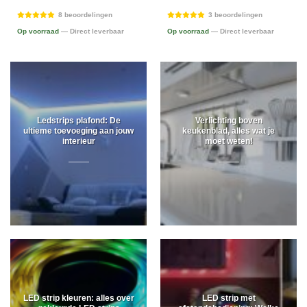
8 beoordelingen
3 beoordelingen
Op voorraad
— Direct leverbaar
Op voorraad
— Direct leverbaar
Ledstrips plafond: De
Verlichting boven
ultieme toevoeging aan jouw
keukenblad, alles wat je
interieur
moet weten!
LED strip kleuren: alles over
LED strip met