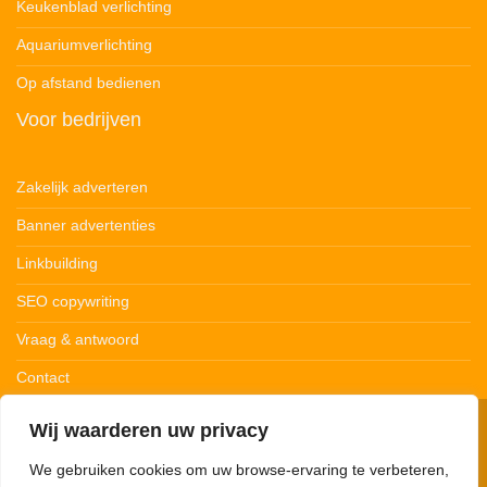
Keukenblad verlichting
Aquariumverlichting
Op afstand bedienen
Voor bedrijven
Zakelijk adverteren
Banner advertenties
Linkbuilding
SEO copywriting
Vraag & antwoord
Contact
Wij waarderen uw privacy
© 123Ledstrips.nl
Privacybeleid
Cookiebeleid
Disclaimer
We gebruiken cookies om uw browse-ervaring te verbeteren,