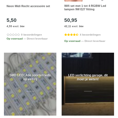
Wifi set met 1 tot 4 RGBW Led
Neon Midi Recht accessoire set
lampen 9W E27 fitting
5,50
50,95
4,55 excl. btw
42,11 excl. btw
0 beoordelingen
4 beoordelingen
Op voorraad
— Direct leverbaar
Op voorraad
— Direct leverbaar
SMD LED: Alle soorten leds
LED verlichting garage, dit
op een rij
moet je weten!