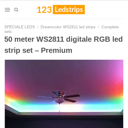
Skip
to
content
SPECIALE LEDS
/
Dreamcolor WS2811 led strips
/
Complete
sets
50 meter WS2811 digitale RGB led
strip set – Premium