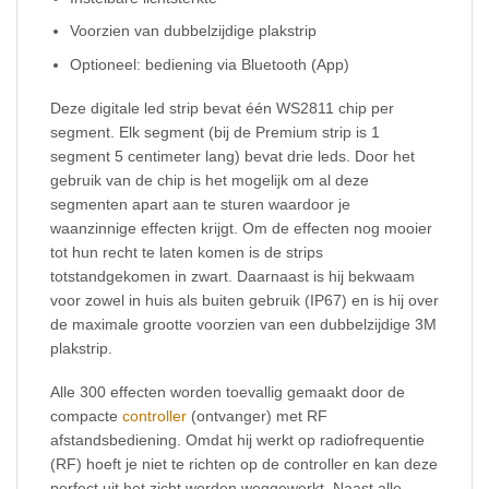
Voorzien van dubbelzijdige plakstrip
Optioneel: bediening via Bluetooth (App)
Deze digitale led strip bevat één WS2811 chip per
segment. Elk segment (bij de Premium strip is 1
segment 5 centimeter lang) bevat drie leds. Door het
gebruik van de chip is het mogelijk om al deze
segmenten apart aan te sturen waardoor je
waanzinnige effecten krijgt. Om de effecten nog mooier
tot hun recht te laten komen is de strips
totstandgekomen in zwart. Daarnaast is hij bekwaam
voor zowel in huis als buiten gebruik (IP67) en is hij over
de maximale grootte voorzien van een dubbelzijdige 3M
plakstrip.
Alle 300 effecten worden toevallig gemaakt door de
compacte
controller
(ontvanger) met RF
afstandsbediening. Omdat hij werkt op radiofrequentie
(RF) hoeft je niet te richten op de controller en kan deze
perfect uit het zicht worden weggewerkt. Naast alle