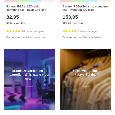
4 meter RGBW LED strip
6 meter RGBW led strip complete
complete set – Basic 144 leds
set – Premium 432 leds
82,95
153,95
68,55 excl. btw
127,23 excl. btw
14 beoordelingen
9 beoordelingen
Op voorraad
— Direct leverbaar
Op voorraad
— Direct leverbaar
Draadloze verlichting op
5 Tips voor goede
batterijen, dit is wat je moet
kastverlichting
weten!