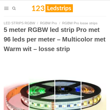
Skip
to
content
LED STRIPS RGBW
/
RGBW Pro
/
RGBW Pro losse strips
5 meter RGBW led strip Pro met
96 leds per meter – Multicolor met
Warm wit – losse strip