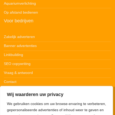
Aquariumverlichting
Op afstand bedienen
Voor bedrijven
Zakelijk adverteren
Banner advertenties
Linkbuilding
SEO copywriting
Vraag & antwoord
Contact
Wij waarderen uw privacy
© 123Ledstrips.nl
Privacybeleid
Cookiebeleid
Disclaimer
We gebruiken cookies om uw browse-ervaring te verbeteren,
gepersonaliseerde advertenties of inhoud weer te geven en