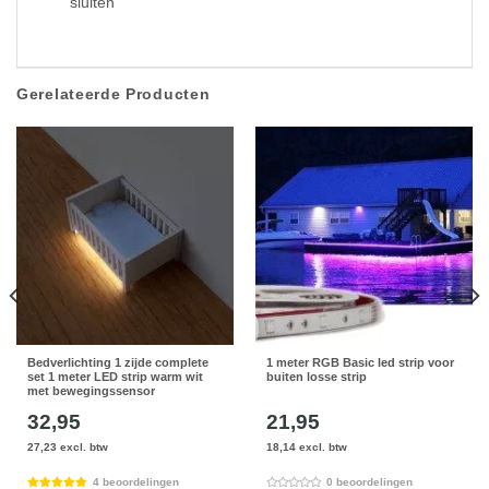
sluiten
Gerelateerde Producten
Bedverlichting 1 zijde complete
1 meter RGB Basic led strip voor
set 1 meter LED strip warm wit
buiten losse strip
met bewegingssensor
32,95
21,95
27,23 excl. btw
18,14 excl. btw
4 beoordelingen
0 beoordelingen