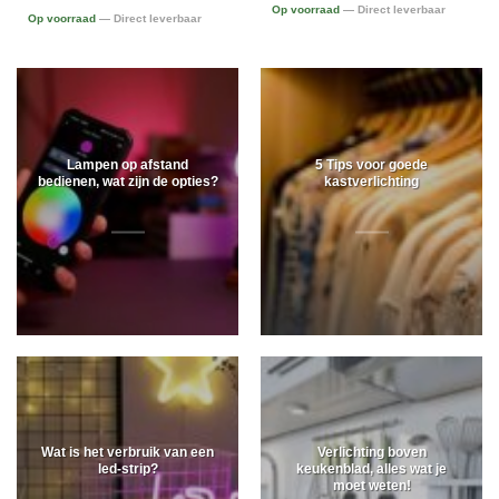
Op voorraad
— Direct leverbaar
Op voorraad
— Direct leverbaar
Lampen op afstand
5 Tips voor goede
bedienen, wat zijn de opties?
kastverlichting
Wat is het verbruik van een
Verlichting boven
led-strip?
keukenblad, alles wat je
moet weten!